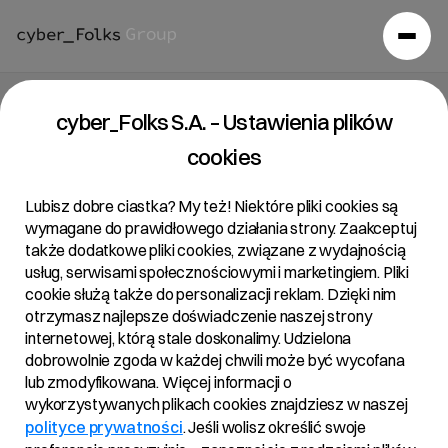
Strona główna
/
Raporty
/
cyber_Folks S.A. – Ustawienia plików
Skonsolidowany Raport Roczny za 2025 r.
cookies
Skonsolidowany Raport
Roczny 2025
Lubisz dobre ciastka? My też! Niektóre pliki cookies są
wymagane do prawidłowego działania strony. Zaakceptuj
18/03/2026
także dodatkowe pliki cookies, związane z wydajnością
usług, serwisami społecznościowymi i marketingiem. Pliki
cookie służą także do personalizacji reklam. Dzięki nim
otrzymasz najlepsze doświadczenie naszej strony
internetowej, którą stale doskonalimy. Udzielona
dobrowolnie zgoda w każdej chwili może być wycofana
Załączniki:
lub zmodyfikowana. Więcej informacji o
wykorzystywanych plikach cookies znajdziesz w naszej
Annual report 2025
PDF
polityce prywatności
. Jeśli wolisz określić swoje
Consolidated financial report 2025 (EN)
PDF