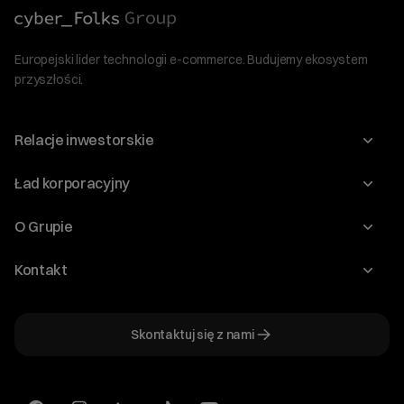
Europejski lider technologii e-commerce. Budujemy ekosystem
przyszłości.
Relacje inwestorskie
Raporty
Ład korporacyjny
Kalendarium
Walne Zgromadzenia
O Grupie
Dywidenda
O Spółce
Kontakt
Dobre Praktyki
Zarząd
Biuro IR
Dokumenty
Akcjonariat
Skontaktuj się z nami
ir@cyberfolks.pl
Historia
+48 61 646 08 00