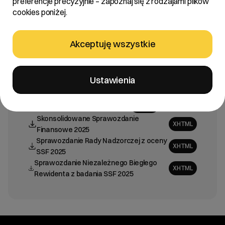
preferencje precyzyjnie – zapoznaj się z rodzajami plików
cookies poniżej.
Investors Presentation (EN)
PDF
Prezentacja inwestorska
PDF
Oświadczenie Rady Nadzorczej dot.
Akceptuję wszystkie
XHTML
audytora 2025
Oświadczenie Rady Nadzorczej dot. KA
XHTML
2025
Ustawienia
Sprawozdanie Rady Nadzorczej z oceny
XHTML
SSF 2025
Sprawozdanie Zarządu 2025
XHTML
Skonsolidowane Sprawozdanie
XHTML
Finansowe 2025
Sprawozdanie Rady Nadzorczej z oceny
XHTML
SSF 2025
Sprawozdanie Niezależnego Biegłego
XHTML
Rewidenta z badania SSF 2025