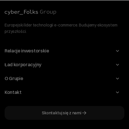
Europejski lider technologii e-commerce. Budujemy ekosystem
przyszłości.
Relacje inwestorskie
Raporty
Ład korporacyjny
Kalendarium
Walne Zgromadzenia
O Grupie
Dywidenda
O Spółce
Kontakt
Dobre Praktyki
Zarząd
Biuro IR
Dokumenty
Akcjonariat
Skontaktuj się z nami
ir@cyberfolks.pl
Historia
+48 61 646 08 00