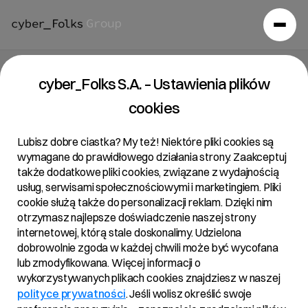
O grupie
/
Zespół
cyber_Folks S.A. – Ustawienia plików
cookies
Zespół
Lubisz dobre ciastka? My też! Niektóre pliki cookies są
wymagane do prawidłowego działania strony. Zaakceptuj
cyber_Folks to grupa spółek technologicznych
także dodatkowe pliki cookies, związane z wydajnością
specjalizująca się w dostarczaniu kompleksowych
usług, serwisami społecznościowymi i marketingiem. Pliki
rozwiązań internetowych. Stawiamy na ludzi, którzy łączą
cookie służą także do personalizacji reklam. Dzięki nim
wiedzę branżową z odwagą do innowacji. Każdego dnia
otrzymasz najlepsze doświadczenie naszej strony
wspierają rozwój firmy. Poznaj zespół odpowiedzialny za
internetowej, którą stale doskonalimy. Udzielona
strategię, która zmienia branżę e-commerce i otwiera nowe
dobrowolnie zgoda w każdej chwili może być wycofana
możliwości dla firmy.
lub zmodyfikowana. Więcej informacji o
wykorzystywanych plikach cookies znajdziesz w naszej
polityce prywatności
. Jeśli wolisz określić swoje