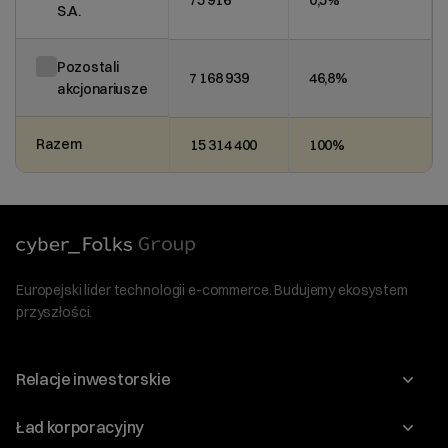
75 916
0,5%
S.A.
Pozostali
7 168 939
46,8%
akcjonariusze
Razem
15 314 400
100%
Europejski lider technologii e-commerce. Budujemy ekosystem
przyszłości.
Relacje inwestorskie
Raporty
Ład korporacyjny