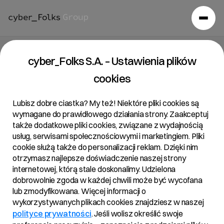
O grupie
/
Akcje i akcjonariat
cyber_Folks S.A. – Ustawienia plików
cookies
Akcje i akcjonariat
Lubisz dobre ciastka? My też! Niektóre pliki cookies są
wymagane do prawidłowego działania strony. Zaakceptuj
cyber_Folks S.A. jest spółką publiczną notowaną na Głównym
także dodatkowe pliki cookies, związane z wydajnością
Rynku Giełdy Papierów Wartościowych w Warszawie
usług, serwisami społecznościowymi i marketingiem. Pliki
(ticker:
CYBERFLKS
). Jesteśmy jedną z najszybciej
cookie służą także do personalizacji reklam. Dzięki nim
rosnących grup technologicznych w Polsce, a nasz
otrzymasz najlepsze doświadczenie naszej strony
akcjonariat łączy silne zakorzenienie założycieli z udziałem
internetowej, którą stale doskonalimy. Udzielona
renomowanych inwestorów instytucjonalnych. Dzięki temu
dobrowolnie zgoda w każdej chwili może być wycofana
zachowujemy strategiczną stabilność i jednocześnie
lub zmodyfikowana. Więcej informacji o
zapewniamy wysoką płynność akcji.
wykorzystywanych plikach cookies znajdziesz w naszej
polityce prywatności
. Jeśli wolisz określić swoje