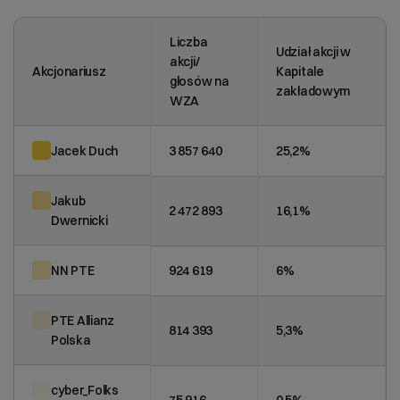
Liczba
Udział akcji w
akcji/
Akcjonariusz
Kapitale
głosów na
zakładowym
WZA
Jacek Duch
3 857 640
25,2%
Jakub
2 472 893
16,1%
Dwernicki
NN PTE
924 619
6%
PTE Allianz
814 393
5,3%
Polska
cyber_Folks