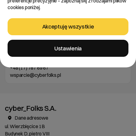
preferencje precyzyjnie – zapoznaj się z rodzajami plików
Kamila Petrus
cookies poniżej.
InnerValue
Akceptuję wszystkie
k.petrus@innervalue.pl
Jesteś naszym Klientem ?
Ustawienia
Potrzebujesz wsparcia w zakresie usług i produktów?
pon-pt: 8:00-18:00
+48 (17) 787 69 67
wsparcie@cyberfolks.pl
cyber_Folks S.A.
Dane adresowe
ul. Wierzbięcice 1B
Budynek D, pietro VIII