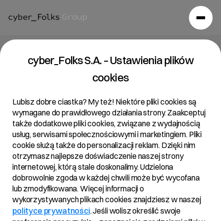
Masz pytanie?
cyber_Folks S.A. – Ustawienia plików
cookies
Skontaktuj się z nami!
Lubisz dobre ciastka? My też! Niektóre pliki cookies są
wymagane do prawidłowego działania strony. Zaakceptuj
Relacje Inwestorskie
także dodatkowe pliki cookies, związane z wydajnością
usług, serwisami społecznościowymi i marketingiem. Pliki
Tomasz Pokora
cookie służą także do personalizacji reklam. Dzięki nim
IR Manager
otrzymasz najlepsze doświadczenie naszej strony
internetowej, którą stale doskonalimy. Udzielona
t.pokora@cyberfolks.pl
dobrowolnie zgoda w każdej chwili może być wycofana
+48 539 147 777
lub zmodyfikowana. Więcej informacji o
Prasa i media
wykorzystywanych plikach cookies znajdziesz w naszej
polityce prywatności
. Jeśli wolisz określić swoje