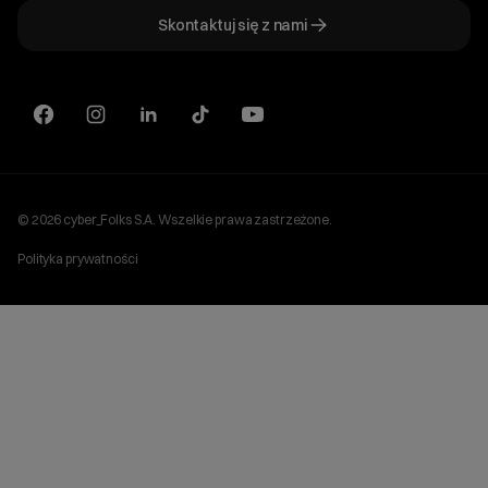
712,7%
484,7%
541,8%
674,0
Akcjonariat
Skontaktuj się z nami
ir@cyberfolks.pl
Historia
7,1
11,8
13,4
17,7
+48 61 646 08 00
CAPEX
▼
▼
▼
▼
-99,2%
-94,1%
-88,0%
-99,2%
845
201
112
2 340
© 2026 cyber_Folks S.A. Wszelkie prawa zastrzeżone.
*Przypadający na Akcjonariuszy jednostki dominującej
Polityka prywatności