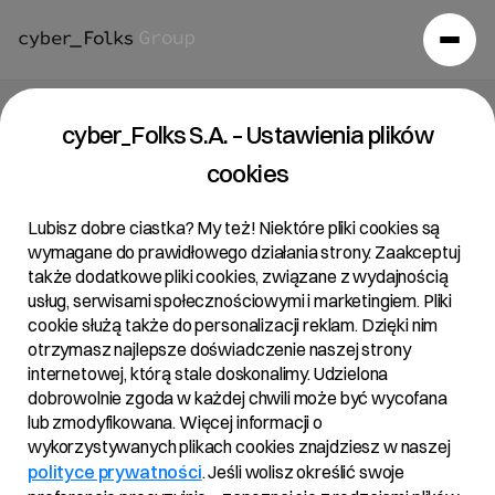
Relacje inwestorskie
/
Centrum wyników
cyber_Folks S.A. – Ustawienia plików
cookies
Centrum wyników
Lubisz dobre ciastka? My też! Niektóre pliki cookies są
wymagane do prawidłowego działania strony. Zaakceptuj
Kompleksowe dane finansowe Grupy cyber_Folks.
także dodatkowe pliki cookies, związane z wydajnością
Przeanalizuj kluczowe wskaźniki, wyniki segmentów oraz
usług, serwisami społecznościowymi i marketingiem. Pliki
materiały wynikowe.
cookie służą także do personalizacji reklam. Dzięki nim
otrzymasz najlepsze doświadczenie naszej strony
internetowej, którą stale doskonalimy. Udzielona
dobrowolnie zgoda w każdej chwili może być wycofana
lub zmodyfikowana. Więcej informacji o
Wyniki finansowe
Materiały do pobrania
wykorzystywanych plikach cookies znajdziesz w naszej
polityce prywatności
. Jeśli wolisz określić swoje