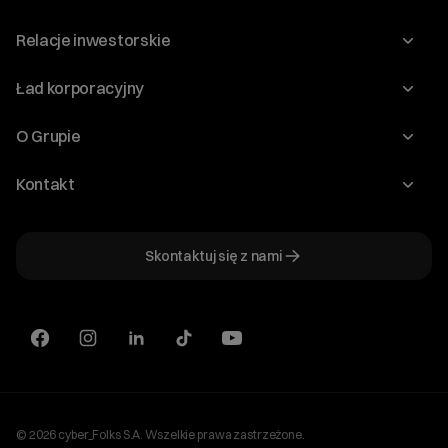
Relacje inwestorskie
Raporty
Ład korporacyjny
Kalendarium
Walne Zgromadzenia
O Grupie
Dywidenda
O Spółce
Kontakt
Dobre Praktyki
Zarząd
Biuro IR
Dokumenty
Akcjonariat
Skontaktuj się z nami
ir@cyberfolks.pl
Historia
+48 61 646 08 00
© 2026 cyber_Folks S.A. Wszelkie prawa zastrzeżone.