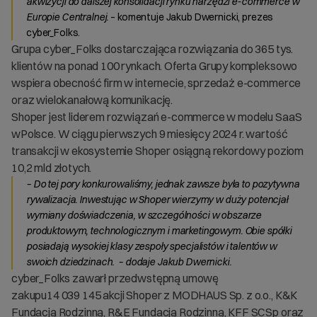
akwizycji do dalszej konsolidacji rynku narzędzi e-commerce w
Europie Centralnej.
– komentuje Jakub Dwernicki, prezes
cyber_Folks.
Grupa cyber_Folks dostarczająca rozwiązania do 365 tys.
klientów na ponad 100 rynkach. Oferta Grupy kompleksowo
wspiera obecność firm w internecie, sprzedaż e-commerce
oraz wielokanałową komunikację.
Shoper jest liderem rozwiązań e-commerce w modelu SaaS
wPolsce. W ciągu pierwszych 9 miesięcy 2024 r. wartość
transakcji w ekosystemie Shoper osiągną rekordowy poziom
10,2 mld złotych.
– Do tej pory konkurowaliśmy, jednak zawsze była to pozytywna
rywalizacja. Inwestując w Shoper wierzymy w duży potencjał
wymiany doświadczenia, w szczególności w obszarze
produktowym, technologicznym i marketingowym. Obie spółki
posiadają wysokiej klasy zespoły specjalistów i talentów w
swoich dziedzinach. – dodaje Jakub Dwernicki.
cyber_Folks zawarł przedwstępną umowę
zakupu14 039 145 akcji Shoper z MODHAUS Sp. z o.o., K&K
Fundacją Rodzinną, R&E Fundacją Rodzinną, KFF SCSp oraz