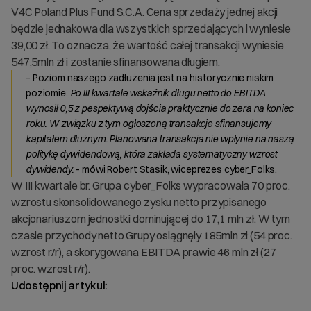
V4C Poland Plus Fund S.C.A. Cena sprzedaży jednej akcji
będzie jednakowa dla wszystkich sprzedających i wyniesie
39,00 zł. To oznacza, że wartość całej transakcji wyniesie
547,5mln zł i zostanie sfinansowana długiem.
– Poziom naszego zadłużenia jest na historycznie niskim
poziomie.
Po III kwartale wskaźnik długu netto do EBITDA
wynosił 0,5 z pespektywą dojścia praktycznie do zera na koniec
roku. W związku z tym ogłoszoną transakcje sfinansujemy
kapitałem dłużnym. Planowana transakcja nie wpłynie na naszą
politykę dywidendową, która zakłada systematyczny wzrost
dywidendy.
– mówi Robert Stasik, wiceprezes cyber_Folks.
W III kwartale br. Grupa cyber_Folks wypracowała 70 proc.
wzrostu skonsolidowanego zysku netto przypisanego
akcjonariuszom jednostki dominującej do 17,1 mln zł. W tym
czasie przychody netto Grupy osiągnęły 185mln zł (54 proc.
wzrost r/r), a skorygowana EBITDA prawie 46 mln zł (27
proc. wzrost r/r).
Udostępnij artykuł: