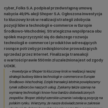
cyber_Folks S.A. podpisał przedwstępną umowę
nabycia 49,9% akcji Shoper S.A. Ogłoszona inwestycja
to kluczowy krok w realizacji strategii zdobycia
pozycji lidera technologii e-commerce w Europie
Środkowo-Wschodniej. Strategiczna współpraca obu
spółek ma przyczynić się do dalszego rozwoju
technologii e-commerce i produktów adresujących
rosnące potrzeby przedsiębiorców prowadzących
sprzedaż przez Internet. Finalizacja transakcji
o wartości prawie 550 mln zł uzależniona jest od zgody
UOKiK.
– Inwestycja w Shoper to kluczowy krok w realizacji naszej
strategii budowy lidera technologii e-commerce w Europie
Środkowo-Wschodniej. Dzięki transakcji istotnie powiększamy
rynek odbiorców naszych usług. Zyskamy także szansę na
wymianę technologii i know-how bardzo doświadczonych
zespołów. Shoper zdobył szerokie uznanie i wiodącą pozycję na
polskim rynku. Wierzymy, że nasze doświadczenie w zakresie