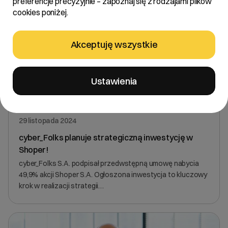
preferencje precyzyjnie – zapoznaj się z rodzajami plików
cookies poniżej.
Akceptuję wszystkie
Ustawienia
29 listopada 2024
cyber_Folks planuje strategiczną inwestycję w
Shoper!
cyber_Folks S.A. podpisał przedwstępną umowę nabycia
49,9% akcji Shoper S.A. Ogłoszona inwestycja to kluczowy
krok w realizacji strategii…