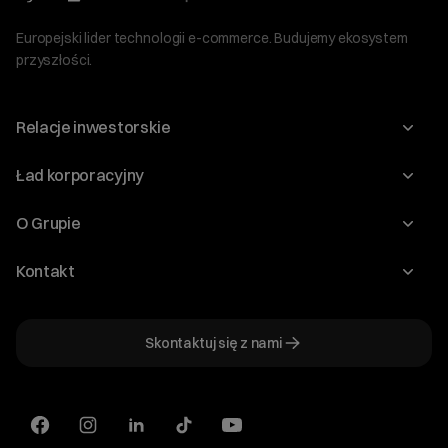
Europejski lider technologii e-commerce. Budujemy ekosystem
przyszłości.
Relacje inwestorskie
Raporty
Ład korporacyjny
Kalendarium
Walne Zgromadzenia
O Grupie
Dywidenda
O Spółce
Kontakt
Dobre Praktyki
Zarząd
Biuro IR
Dokumenty
Akcjonariat
Skontaktuj się z nami
ir@cyberfolks.pl
Historia
+48 61 646 08 00