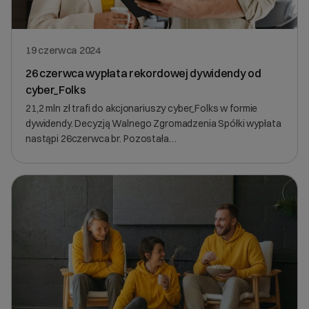
19 czerwca 2024
26 czerwca wypłata rekordowej dywidendy od
cyber_Folks
21,2 mln zł trafi do akcjonariuszy cyber_Folks w formie
dywidendy. Decyzją Walnego Zgromadzenia Spółki wypłata
nastąpi 26czerwca br. Pozostała…