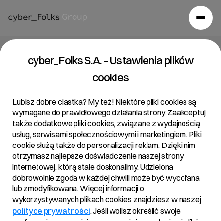
Aktualności
cyber_Folks S.A. – Ustawienia plików
cookies
Komunikaty prasowe i newsy ze świata cyber_Folks
Lubisz dobre ciastka? My też! Niektóre pliki cookies są
wymagane do prawidłowego działania strony. Zaakceptuj
Wybierz rok:
także dodatkowe pliki cookies, związane z wydajnością
usług, serwisami społecznościowymi i marketingiem. Pliki
2026
2025
2024
2023
2022
2021
cookie służą także do personalizacji reklam. Dzięki nim
otrzymasz najlepsze doświadczenie naszej strony
2020
2019
2018
internetowej, którą stale doskonalimy. Udzielona
dobrowolnie zgoda w każdej chwili może być wycofana
lub zmodyfikowana. Więcej informacji o
wykorzystywanych plikach cookies znajdziesz w naszej
polityce prywatności
. Jeśli wolisz określić swoje