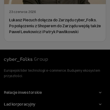
23 czerwca 2026
Łukasz Piecuch dołącza do Zarządu cyber_Folks.
Po połączeniu z Shoperem do Zarządu wejdą także
Paweł Lewkowicz i Patryk Pawlikowski
Europejski lider technologii e-commerce. Budujemy ekosystem
przyszłości.
Relacje inwestorskie
Raporty
Ład korporacyjny