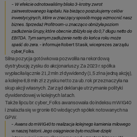
– W efekcie odnotowaliśmy blisko 3-krotny zwrot
zainwestowanego kapitału. Na bieżąco poszukujemy celów
inwestycyjnych, które w znaczący sposób mogą wzmocnić nasz
biznes. Sprzedaż Profitroom-u znacząco obniżyła poziom
zadłużenia Grupy, które obecnie zbliżyło się do 0,7 długu netto do
EBITDA. Tym samym zadłużenie netto do końca roku może
spaść do zera.
– informuje Robert Stasik, wiceprezes zarządu
cyber_Folks.
Silna pozycja gotówkowa pozwoliła na rekordową
dystrybucję zysku do akcjonariuszy. Za 2023 r. spółka
wypłaciła łącznie 21,2 mln zł dywidendy (1,5 zł na jedną akcję),
a kolejne 6,8 mln zł z zysku netto za ub. rok przeznaczyła na
skup akcji własnych. Zarząd deklaruje utrzymanie polityki
dywidendowej w kolejnych latach.
Także lipcu br. cyber_Folks awansowała do indeksu mWIG40
i znalazła się w gronie 60 wiodących spółek notowanych na
GPW.
–
Awans do mWIG40 to realizacja kolejnego kamienia milowego
w naszej historii. Jego osiągniecie było możliwe dzięki