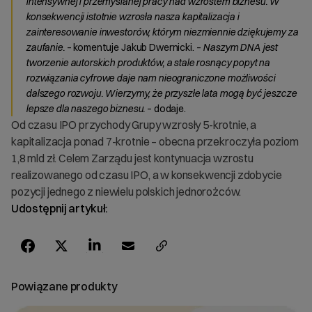
intensywnej i przemyślanej pracy nad wzrostem biznesu. W
konsekwencji istotnie wzrosła nasza kapitalizacja i
zainteresowanie inwestorów, którym niezmiennie dziękujemy za
zaufanie.
– komentuje Jakub Dwernicki. –
Naszym DNA jest
tworzenie autorskich produktów, a stale rosnący popyt na
rozwiązania cyfrowe daje nam nieograniczone możliwości
dalszego rozwoju. Wierzymy, że przyszłe lata mogą być jeszcze
lepsze dla naszego biznesu.
– dodaje.
Od czasu IPO przychody Grupy wzrosły 5-krotnie, a
kapitalizacja ponad 7-krotnie – obecna przekroczyła poziom
1,8 mld zł. Celem Zarządu jest kontynuacja wzrostu
realizowanego od czasu IPO, a w konsekwencji zdobycie
pozycji jednego z niewielu polskich jednorożców.
Udostępnij artykuł:
Powiązane produkty