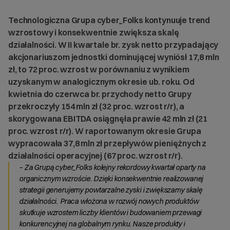
Technologiczna Grupa cyber_Folks kontynuuje trend
wzrostowy i konsekwentnie zwiększa skalę
działalności. W II kwartale br. zysk netto przypadający
akcjonariuszom jednostki dominującej wyniósł 17,8 mln
zł, to 72 proc. wzrost w porównaniu z wynikiem
uzyskanym w analogicznym okresie ub. roku. Od
kwietnia do czerwca br. przychody netto Grupy
przekroczyły 154 mln zł (32 proc. wzrost r/r), a
skorygowana EBITDA osiągnęła prawie 42 mln zł (21
proc. wzrost r/r). W raportowanym okresie Grupa
wypracowała 37,8 mln zł przepływów pieniężnych z
działalności operacyjnej (67 proc. wzrost r/r).
–
Za Grupą cyber_Folks kolejny rekordowy kwartał oparty na
organicznym wzroście. Dzięki konsekwentnie realizowanej
strategii generujemy powtarzalne zyski i zwiększamy skalę
działalności. Praca włożona w rozwój nowych produktów
skutkuje wzrostem liczby klientów i budowaniem przewagi
konkurencyjnej na globalnym rynku. Nasze produkty i