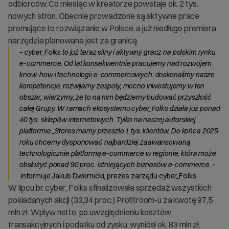
odbiorców. Co miesiąc w kreatorze powstaje ok. 2 tys.
nowych stron. Obecnie prowadzone są aktywne prace
promujące to rozwiązanie w Polsce, a już niedługo premiera
narzędzia planowana jest za granicą.
– cyber_Folks to już teraz silny i aktywny gracz na polskim rynku
e-commerce. Od lat konsekwentnie pracujemy nad rozwojem
know-how i technologii e-commercowych: doskonalimy nasze
kompetencje, rozwijamy zespoły, mocno inwestujemy w ten
obszar, wierzymy, że to na nim będziemy budować przyszłość
całej Grupy. W ramach ekosystemu cyber_Folks działa już ponad
40 tys. sklepów internetowych. Tylko na naszej autorskiej
platformie _Stores mamy przeszło 1 tys. klientów. Do końca 2025
roku chcemy dysponować najbardziej zaawansowaną
technologicznie platformą e-commerce w regionie, która może
obsłużyć ponad 90 proc. istniejących biznesów e-commerce.
–
informuje Jakub Dwernicki, prezes zarządu cyber_Folks.
W lipcu br. cyber_Folks sfinalizowała sprzedaż wszystkich
posiadanych akcji (33,34 proc.) Profitroom-u za kwotę 97,5
mln zł. Wpływ netto, po uwzględnieniu kosztów
transakcyjnych i podatku od zysku, wyniósł ok. 83 mln zł.