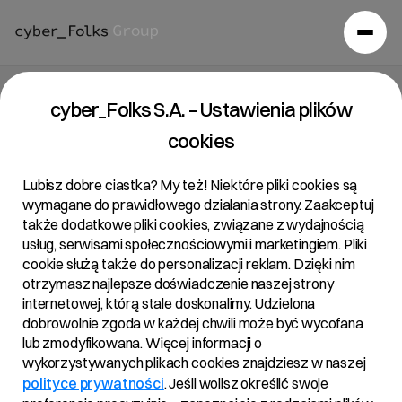
cyber_Folks S.A. – Ustawienia plików
cookies
Lubisz dobre ciastka? My też! Niektóre pliki cookies są
wymagane do prawidłowego działania strony. Zaakceptuj
także dodatkowe pliki cookies, związane z wydajnością
usług, serwisami społecznościowymi i marketingiem. Pliki
cookie służą także do personalizacji reklam. Dzięki nim
otrzymasz najlepsze doświadczenie naszej strony
internetowej, którą stale doskonalimy. Udzielona
dobrowolnie zgoda w każdej chwili może być wycofana
lub zmodyfikowana. Więcej informacji o
wykorzystywanych plikach cookies znajdziesz w naszej
polityce prywatności
. Jeśli wolisz określić swoje
Aktualności
/
2024
/