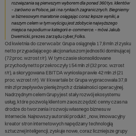
rozwiązania są pierwszym wyborem dla ponad 360 tys. klientów
– zarówno w Polsce, jak i na rynkach zagranicznych. Biegniemy
w biznesowym maratonie osiągając coraz lepsze wyniki, a
naszym celem w tym wyścigu jest zdobycie najwyższego
miejsca na podium w kategorii e-commerce.
– mówi Jakub
Dwernicki, prezes zarządu cyber_Folks.
Od kwietnia do czerwca br. Grupa osiągnęła 17,8 mln zł zysku
netto przypadającego akcjonariuszom jednostki dominującej
(72 proc. wzrost r/r). W tym czasie skonsolidowane
przychody netto przekroczyły 154 mln zł (32 proc. wzrost
r/r), a skorygowana EBITDA wyniosła prawie 42 mln zł (21
proc. wzrost r/r). W II kwartale br. Grupa wypracowała 37,8
mln zł przepływów pieniężnych z działalności operacyjnej.
Nadrzędnym celem Grupy jest stały rozwój ekosystemu
usług, które pozwolą klientom zaoszczędzić cenny czas na
drodze do tworzenia i rozwoju własnego biznesu w
Internecie. Najnowszy autorski produkt _now, innowacyjny
kreator stron internetowych napędzany technologią
sztucznej inteligencji, zyskuje nowe, coraz liczniejsze grupy