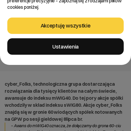
preferencje precyzyjnie – zapoznaj się z rodzajami plików
cyber_Folks awansuje do
cookies poniżej.
mWIG40!
Akceptuję wszystkie
cyber_Folks, technologiczna grupa dostarczająca
rozwiązania dla tysięcy klientów na całym świecie, awansuje
do indeksu mWIG40. Do tej pory akcje spółki wchodziły w
Ustawienia
skład indeksu sWIG80. Akcje cyber_Folks znajdą się w gronie
60 wiodących spółek notowanych na GPW.
cyber_Folks, technologiczna grupa dostarczająca
rozwiązania dla tysięcy klientów na całym świecie,
awansuje do indeksu mWIG40. Do tej pory akcje spółki
wchodziły w skład indeksu sWIG80. Akcje cyber_Folks
znajdą się w gronie 60 wiodących spółek notowanych
na GPW po sesji giełdowej 8lipca br.
– Awans do mWIG40 oznacza, że dołączamy do grona 60-ciu