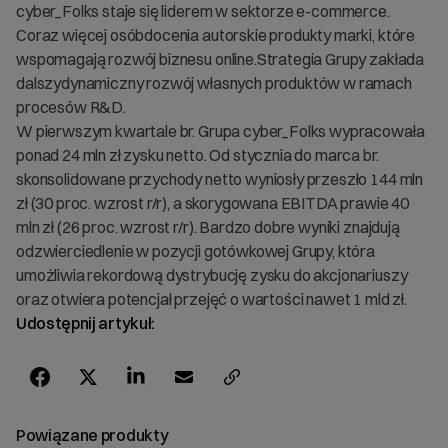
cyber_Folks staje się liderem w sektorze e-commerce.
Coraz więcej osóbdocenia autorskie produkty marki, które
wspomagają rozwój biznesu online.Strategia Grupy zakłada
dalszydynamiczny rozwój własnych produktów w ramach
procesów R&D.
W pierwszym kwartale br. Grupa cyber_Folks wypracowała
ponad 24 mln zł zysku netto. Od stycznia do marca br.
skonsolidowane przychody netto wyniosły przeszło 144 mln
zł (30 proc. wzrost r/r), a skorygowana EBITDA prawie 40
mln zł (26 proc. wzrost r/r). Bardzo dobre wyniki znajdują
odzwierciedlenie w pozycji gotówkowej Grupy, która
umożliwia rekordową dystrybucję zysku do akcjonariuszy
oraz otwiera potencjał przejęć o wartości nawet 1 mld zł.
Udostępnij artykuł:
Powiązane produkty