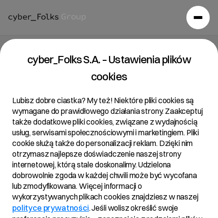
cyber_Folks S.A. – Ustawienia plików
cookies
Lubisz dobre ciastka? My też! Niektóre pliki cookies są
wymagane do prawidłowego działania strony. Zaakceptuj
także dodatkowe pliki cookies, związane z wydajnością
usług, serwisami społecznościowymi i marketingiem. Pliki
cookie służą także do personalizacji reklam. Dzięki nim
otrzymasz najlepsze doświadczenie naszej strony
internetowej, którą stale doskonalimy. Udzielona
dobrowolnie zgoda w każdej chwili może być wycofana
lub zmodyfikowana. Więcej informacji o
wykorzystywanych plikach cookies znajdziesz w naszej
polityce prywatności
. Jeśli wolisz określić swoje
Aktualności
/
2024
/