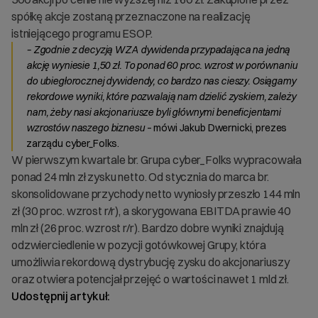
spółkę akcje zostaną przeznaczone na realizację
istniejącego programu ESOP.
– Zgodnie z decyzją WZA dywidenda przypadająca na jedną
akcję wyniesie 1,50 zł. To ponad 60 proc. wzrost w porównaniu
do ubiegłorocznej dywidendy, co bardzo nas cieszy. Osiągamy
rekordowe wyniki, które pozwalają nam dzielić zyskiem, zależy
nam, żeby nasi akcjonariusze byli głównymi beneficjentami
wzrostów naszego biznesu
– mówi Jakub Dwernicki, prezes
zarządu cyber_Folks.
W pierwszym kwartale br. Grupa cyber_Folks wypracowała
ponad 24 mln zł zysku netto. Od stycznia do marca br.
skonsolidowane przychody netto wyniosły przeszło 144 mln
zł (30 proc. wzrost r/r), a skorygowana EBITDA prawie 40
mln zł (26 proc. wzrost r/r). Bardzo dobre wyniki znajdują
odzwierciedlenie w pozycji gotówkowej Grupy, która
umożliwia rekordową dystrybucję zysku do akcjonariuszy
oraz otwiera potencjał przejęć o wartości nawet 1 mld zł.
Udostępnij artykuł: