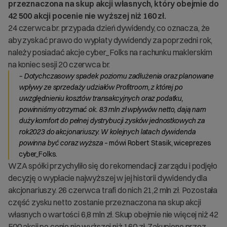
przeznaczona na skup akcji własnych, który obejmie do
42 500 akcji pocenie nie wyższej niż 160 zł.
24 czerwca br. przypada dzień dywidendy, co oznacza, że
aby zyskać prawo do wypłaty dywidendy za poprzedni rok,
należy posiadać akcje cyber_Folks na rachunku maklerskim
na koniec sesji 20 czerwca br.
– Dotychczasowy spadek poziomu zadłużenia oraz planowane
wpływy ze sprzedaży udziałów Profitroom, z której po
uwzględnieniu kosztów transakcyjnych oraz podatku,
powinniśmy otrzymać ok. 83 mln zł wpływów netto, dają nam
duży komfort do pełnej dystrybucji zysków jednostkowych za
rok2023 do akcjonariuszy. W kolejnych latach dywidenda
powinna być coraz wyższa
– mówi Robert Stasik, wiceprezes
cyber_Folks.
WZA spółki przychyliło się do rekomendacji zarządu i podjęło
decyzję o wypłacie najwyższej w jej historii dywidendy dla
akcjonariuszy. 26 czerwca trafi do nich 21,2 mln zł. Pozostała
część zysku netto zostanie przeznaczona na skup akcji
własnych o wartości 6,8 mln zł. Skup obejmie nie więcej niż 42
500 akcji po cenie nie wyższej niż 160 zł. Zakupione przez