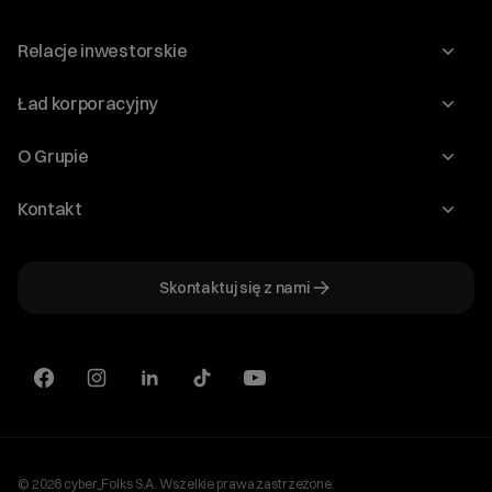
Relacje inwestorskie
Raporty
Ład korporacyjny
Kalendarium
Walne Zgromadzenia
O Grupie
Dywidenda
O Spółce
Kontakt
Dobre Praktyki
Zarząd
Biuro IR
Dokumenty
Akcjonariat
Skontaktuj się z nami
ir@cyberfolks.pl
Historia
+48 61 646 08 00
© 2026 cyber_Folks S.A. Wszelkie prawa zastrzeżone.