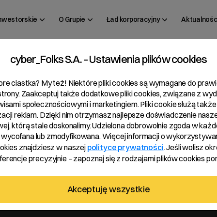
inwestorskie
O Grupie
Ład korporacyjny
Aktualnośc
cyber_Folks S.A. – Ustawienia plików cookies
zny za 2023 r.
y Raport
bre ciastka? My też! Niektóre pliki cookies są wymagane do pra
 strony. Zaakceptuj także dodatkowe pliki cookies, związane z wy
rwisami społecznościowymi i marketingiem. Pliki cookie służą także
zacji reklam. Dzięki nim otrzymasz najlepsze doświadczenie nasze
wej, którą stale doskonalimy. Udzielona dobrowolnie zgoda w każde
wycofana lub zmodyfikowana. Więcej informacji o wykorzystywa
ookies znajdziesz w naszej
polityce prywatności
. Jeśli wolisz okr
erencje precyzyjnie – zapoznaj się z rodzajami plików cookies pon
Akceptuję wszystkie