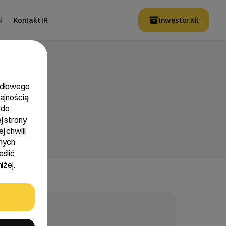
i
Kontakt IR
Inwestor Kit
widłowego
dajnością
 do
j strony
j chwili
nych
eślić
iżej.