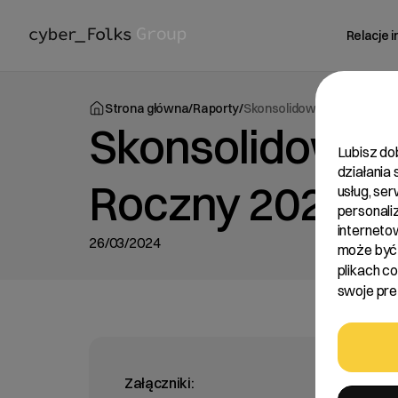
Relacje 
Strona główna
/
Raporty
/
Skonsolidowany Raport Roc
Skonsolidowan
Lubisz do
działania
Roczny 2023
usług, se
personali
interneto
26/03/2024
może być 
plikach c
swoje pref
Załączniki: