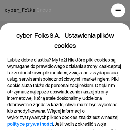
Strona główna
/
Raporty
/
Raport kwartalny za Q1 2021
cyber_Folks S.A. – Ustawienia plików
Raport kwartalny za Q1 2021
cookies
25/05/2021
Lubisz dobre ciastka? My też! Niektóre pliki cookies są
wymagane do prawidłowego działania strony. Zaakceptuj
także dodatkowe pliki cookies, związane z wydajnością
usług, serwisami społecznościowymi i marketingiem. Pliki
cookie służą także do personalizacji reklam. Dzięki nim
Załączniki:
otrzymasz najlepsze doświadczenie naszej strony
internetowej, którą stale doskonalimy. Udzielona
Raport kwartalny Q1 2021
PDF
dobrowolnie zgoda w każdej chwili może być wycofana
Skonsolidowane Sprawozdanie finansowe
lub zmodyfikowana. Więcej informacji o
PDF
Q1 2021
wykorzystywanych plikach cookies znajdziesz w naszej
Jednostkowe Sprawozdanie finansowe Q1
polityce prywatności
. Jeśli wolisz określić swoje
PDF
2021