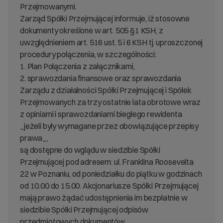
Przejmowanymi.
Zarząd Spółki Przejmującej informuje, iż stosowne
dokumenty określone w art. 505 §1 KSH, z
uwzględnieniem art. 516 ust. 5 i 6 KSH tj. uproszczonej
procedury połączenia, w szczególności:
1. Plan Połączenia z załącznikami,
2. sprawozdania finansowe oraz sprawozdania
Zarządu z działalności Spółki Przejmującej i Spółek
Przejmowanych za trzy ostatnie lata obrotowe wraz
z opiniami i sprawozdaniami biegłego rewidenta
_jeżeli były wymagane przez obowiązujące przepisy
prawa_,
są dostępne do wglądu w siedzibie Spółki
Przejmującej pod adresem: ul. Franklina Roosevelta
22 w Poznaniu, od poniedziałku do piątku w godzinach
od 10.00 do 15.00. Akcjonariusze Spółki Przejmującej
mają prawo żądać udostępnienia im bezpłatnie w
siedzibie Spółki Przejmującej odpisów
przedmiotowych dokumentów.