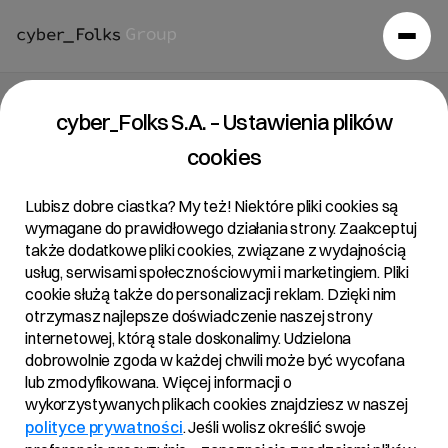
Raport bieżący 9/2024
cyber_Folks S.A. – Ustawienia plików
cookies
25/04/2024 • 12:20
Lubisz dobre ciastka? My też! Niektóre pliki cookies są
wymagane do prawidłowego działania strony. Zaakceptuj
także dodatkowe pliki cookies, związane z wydajnością
Temat:
usług, serwisami społecznościowymi i marketingiem. Pliki
cookie służą także do personalizacji reklam. Dzięki nim
Pierwsze zawiadomienie akcjonariuszy cyber_Folks
otrzymasz najlepsze doświadczenie naszej strony
S.A. o zamiarze połączenia _przejęcia_ z jej
internetowej, którą stale doskonalimy. Udzielona
jednoosobowymi spółkami Zenbox sp. z o.o. i Otree sp.
dobrowolnie zgoda w każdej chwili może być wycofana
z o.o.
lub zmodyfikowana. Więcej informacji o
wykorzystywanych plikach cookies znajdziesz w naszej
polityce prywatności
. Jeśli wolisz określić swoje
Podstawa prawna: