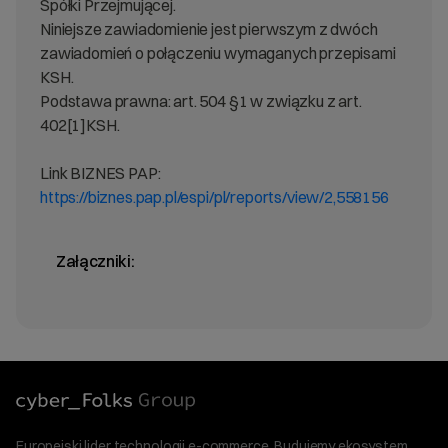
Spółki Przejmującej.
Niniejsze zawiadomienie jest pierwszym z dwóch
zawiadomień o połączeniu wymaganych przepisami
KSH.
Podstawa prawna: art. 504 §1 w związku z art.
402[1]KSH.
Link BIZNES PAP:
https://biznes.pap.pl/espi/pl/reports/view/2,558156
Załączniki:
Europejski lider technologii e-commerce. Budujemy ekosystem