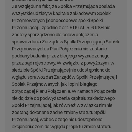
Ze względu na fakt, że Spółka Przejmująca posiada
wszystkie udziały w kapitale zakładowym Spółek
Przejmowanych [jednoosobowe spółki Spółki
Przejmującej], zgodnie z art. 516 ust. 5 i 6 KSH nie
zostały sporządzone dla celów połączenia
sprawozdania Zarządów Spółki Przejmującej i Spółek
Przejmowanych, a Plan Połączenia nie zostanie
poddany badaniu przez biegłego wyznaczonego
przez sąd rejestrowy. W związku z powyższym, w
siedzibie Spółki Przejmującej nie udostępniono do
wglądu sprawozdań Zarządów Spółki Przejmującej i
Spółek Przejmowanych, jak i opinii biegłego
dotyczącej Planu Połączenia. W ramach Połączenia
nie dojdzie do podwyższenia kapitału zakładowego
Spółki Przejmującej, jak również w związku nim nie
zostaną dokonane żadne zmiany statutu Spółki
Przejmującej, wobec czego nie udostępniono
akcjonariuszom do wglądu projektu zmian statutu