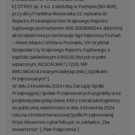
b] OTREE sp. z o.o. z siedzibą w Poznaniu [60-829],
przy ulicy Franklina Roosevelta 22, wpisana do
Rejestru Przedsiębiorców Krajowego Rejestru
Sądowego pod numerem KRS 0000666544, dla której
akta rejestrowe przechowuje Sąd Rejonowy Poznań
– Nowe Miasto i Wilda w Poznaniu, VIII Wydział
Gospodarczy Krajowego Rejestru Sądowego, o
kapitale zakładowym 9.950,00 złotych w pełni
wpłaconym, REGON 366717220, NIP
8961560419,zwanymi dalej łącznie [„Spółkami
Przejmowanymi”].
W dniu 24 kwietnia 2024 roku Zarządy Spółki
Przejmującej i Spółek Przejmowanych uzgodniły oraz
podpisały plan połączenia, który został udostępniony
do publicznej wiadomości w dniu 24 kwietnia 2024
roku na stronie internetowej Spółki Przejmowanej
https://investors.cyberfolks.pl/, w zakładce „Dla
Inwestorów” [„Plan Połączenia”].