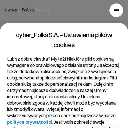
Raport bieżący 9/2023
cyber_Folks S.A. – Ustawienia plików
cookies
26/06/2023 • 14:18
Lubisz dobre ciastka? My też! Niektóre pliki cookies są
wymagane do prawidłowego działania strony. Zaakceptuj
także dodatkowe pliki cookies, związane z wydajnością
Temat:
usług, serwisami społecznościowymi i marketingiem. Pliki
cookie służą także do personalizacji reklam. Dzięki nim
Treść uchwał podjętych przez Zwyczajne Walne
otrzymasz najlepsze doświadczenie naszej strony
Zgromadzenie R22 S.A. w dniu 26.06.2023 roku
internetowej, którą stale doskonalimy. Udzielona
dobrowolnie zgoda w każdej chwili może być wycofana
Podstawa prawna:
lub zmodyfikowana. Więcej informacji o
wykorzystywanych plikach cookies znajdziesz w naszej
Art. 56 ust. 1 pkt 2 Ustawy o ofercie – informacje
polityce prywatności
. Jeśli wolisz określić swoje
bieżące i okresowe