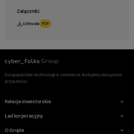
Załączniki:
Uchwała
PDF
Europejski lider technologii e-commerce. Budujemy ekosystem
przyszłości.
Relacje inwestorskie
Raporty
Ład korporacyjny
Kalendarium
Walne Zgromadzenia
O Grupie