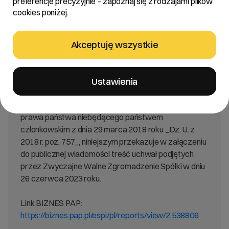
preferencje precyzyjnie – zapoznaj się z rodzajami plików
cookies poniżej.
Treść:
Zarząd R22 spółka akcyjna „Spółka”, działając na
Akceptuję wszystkie
podstawie §19 ust. 1 pkt 6 rozporządzenia Ministra
Finansów w sprawie informacji bieżących i
okresowych przekazywanych przez emitentów
Ustawienia
papierów wartościowych oraz warunków uznawania
za równoważne informacji wymaganych przepisami
prawa państwa niebędącego państwem
członkowskim z dnia 29 marca 2018 roku _Dz. U. z
2018 r. poz. 757_, niniejszym przekazuje w załączeniu
do publicznej wiadomości treść uchwał podjętych
przez Zwyczajne Walne Zgromadzenie Spółki w dniu
26 czerwca 2023 roku.
Link BIZNES PAP:
https://biznes.pap.pl/espi/pl/reports/view/2,538806