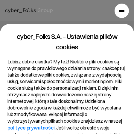
Raport bieżący 7/2025
cyber_Folks S.A. – Ustawienia plików
cookies
17/04/2025 • 14:11
Lubisz dobre ciastka? My też! Niektóre pliki cookies są
wymagane do prawidłowego działania strony. Zaakceptuj
także dodatkowe pliki cookies, związane z wydajnością
Temat:
usług, serwisami społecznościowymi i marketingiem. Pliki
cookie służą także do personalizacji reklam. Dzięki nim
Zmiana rekomendacji Zarządu dla ZWZ w zakresie
otrzymasz najlepsze doświadczenie naszej strony
skupu akcji własnych i kapitału docelowego
internetowej, którą stale doskonalimy. Udzielona
dobrowolnie zgoda w każdej chwili może być wycofana
Podstawa prawna:
lub zmodyfikowana. Więcej informacji o
wykorzystywanych plikach cookies znajdziesz w naszej
Art. 17 ust. 1 MAR – informacje poufne.
polityce prywatności
. Jeśli wolisz określić swoje