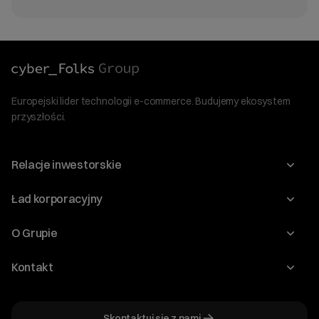
Europejski lider technologii e-commerce. Budujemy ekosystem
przyszłości.
Relacje inwestorskie
Raporty
Ład korporacyjny
Kalendarium
Walne Zgromadzenia
O Grupie
Dywidenda
O Spółce
Kontakt
Dobre Praktyki
Zarząd
Biuro IR
Dokumenty
Akcjonariat
Skontaktuj się z nami