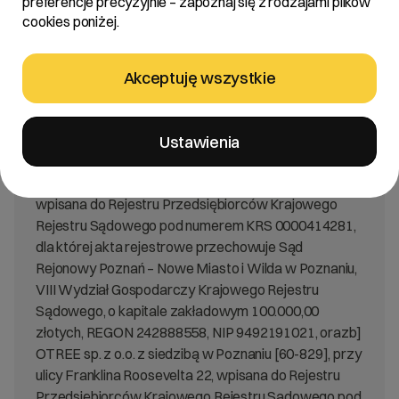
preferencje precyzyjnie – zapoznaj się z rodzajami plików
cookies poniżej.
Treść:
Zarząd cyber_Folks S.A. z siedzibą w Poznaniu
Akceptuję wszystkie
[„Spółka Przejmująca”] niniejszym informuje, że w dniu
24 kwietnia 2024 roku. Zarząd Spółki Przejmującej
oraz Zarządy jednoosobowych spółek Spółki
Ustawienia
Przejmującej, tj.:a] Zenbox sp. z o.o. z siedzibą w
Poznaniu [60-829], przy ulicy Franklina Roosevelta 22
wpisana do Rejestru Przedsiębiorców Krajowego
Rejestru Sądowego pod numerem KRS 0000414281,
dla której akta rejestrowe przechowuje Sąd
Rejonowy Poznań – Nowe Miasto i Wilda w Poznaniu,
VIII Wydział Gospodarczy Krajowego Rejestru
Sądowego, o kapitale zakładowym 100.000,00
złotych, REGON 242888558, NIP 9492191021, orazb]
OTREE sp. z o.o. z siedzibą w Poznaniu [60-829], przy
ulicy Franklina Roosevelta 22, wpisana do Rejestru
Przedsiębiorców Krajowego Rejestru Sądowego pod