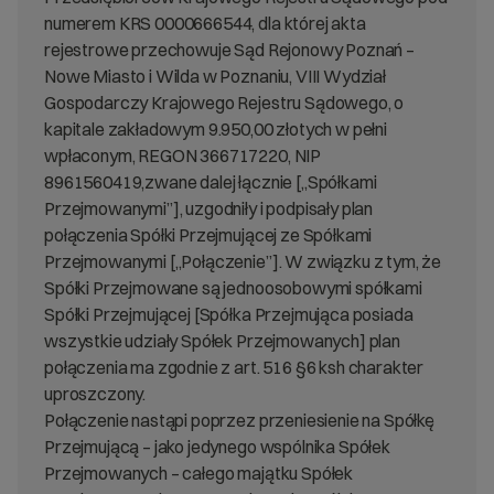
numerem KRS 0000666544, dla której akta
rejestrowe przechowuje Sąd Rejonowy Poznań –
Nowe Miasto i Wilda w Poznaniu, VIII Wydział
Gospodarczy Krajowego Rejestru Sądowego, o
kapitale zakładowym 9.950,00 złotych w pełni
wpłaconym, REGON 366717220, NIP
8961560419,zwane dalej łącznie [„Spółkami
Przejmowanymi”], uzgodniły i podpisały plan
połączenia Spółki Przejmującej ze Spółkami
Przejmowanymi [„Połączenie”]. W związku z tym, że
Spółki Przejmowane są jednoosobowymi spółkami
Spółki Przejmującej [Spółka Przejmująca posiada
wszystkie udziały Spółek Przejmowanych] plan
połączenia ma zgodnie z art. 516 §6 ksh charakter
uproszczony.
Połączenie nastąpi poprzez przeniesienie na Spółkę
Przejmującą – jako jedynego wspólnika Spółek
Przejmowanych – całego majątku Spółek