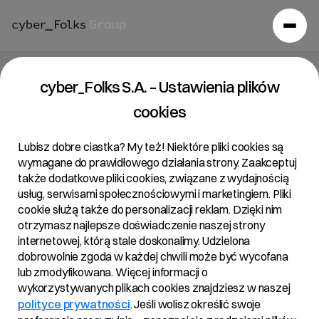
Raport bieżący 7/2024
cyber_Folks S.A. – Ustawienia plików
cookies
24/04/2024 • 23:10
Lubisz dobre ciastka? My też! Niektóre pliki cookies są
wymagane do prawidłowego działania strony. Zaakceptuj
także dodatkowe pliki cookies, związane z wydajnością
Temat:
usług, serwisami społecznościowymi i marketingiem. Pliki
cookie służą także do personalizacji reklam. Dzięki nim
Podpisanie Planu Połączenia cyber_Folks S.A. z jej
otrzymasz najlepsze doświadczenie naszej strony
jednoosobowymi spółkami Zenbox sp. z o.o. i Otree sp.
internetowej, którą stale doskonalimy. Udzielona
z o.o.
dobrowolnie zgoda w każdej chwili może być wycofana
lub zmodyfikowana. Więcej informacji o
wykorzystywanych plikach cookies znajdziesz w naszej
Podstawa prawna:
polityce prywatności
. Jeśli wolisz określić swoje
Art. 17 ust. 1 MAR – informacje poufne.