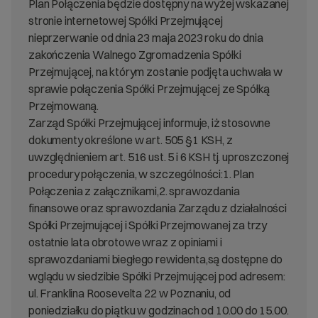
Plan Połączenia będzie dostępny na wyżej wskazanej
stronie internetowej Spółki Przejmującej
nieprzerwanie od dnia 23 maja 2023 roku do dnia
zakończenia Walnego Zgromadzenia Spółki
Przejmującej, na którym zostanie podjęta uchwała w
sprawie połączenia Spółki Przejmującej ze Spółką
Przejmowaną.
Zarząd Spółki Przejmującej informuje, iż stosowne
dokumenty określone w art. 505 §1 KSH, z
uwzględnieniem art. 516 ust. 5 i 6 KSH tj. uproszczonej
procedury połączenia, w szczególności:1. Plan
Połączenia z załącznikami,2. sprawozdania
finansowe oraz sprawozdania Zarządu z działalności
Spółki Przejmującej i Spółki Przejmowanej za trzy
ostatnie lata obrotowe wraz z opiniami i
sprawozdaniami biegłego rewidenta,są dostępne do
wglądu w siedzibie Spółki Przejmującej pod adresem:
ul. Franklina Roosevelta 22 w Poznaniu, od
poniedziałku do piątku w godzinach od 10.00 do 15.00.