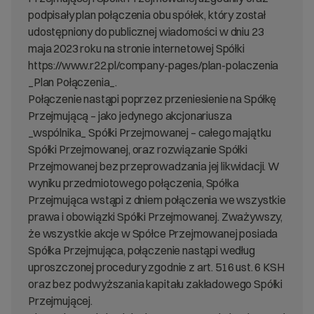
podpisały plan połączenia obu spółek, który został
udostępniony do publicznej wiadomości w dniu 23
maja 2023 roku na stronie internetowej Spółki
https://www.r22.pl/company-pages/plan-polaczenia
_Plan Połączenia_.
Połączenie nastąpi poprzez przeniesienie na Spółkę
Przejmującą – jako jedynego akcjonariusza
_wspólnika_ Spółki Przejmowanej – całego majątku
Spółki Przejmowanej, oraz rozwiązanie Spółki
Przejmowanej bez przeprowadzania jej likwidacji. W
wyniku przedmiotowego połączenia, Spółka
Przejmująca wstąpi z dniem połączenia we wszystkie
prawa i obowiązki Spółki Przejmowanej. Zważywszy,
że wszystkie akcje w Spółce Przejmowanej posiada
Spółka Przejmująca, połączenie nastąpi według
uproszczonej procedury zgodnie z art. 516 ust. 6 KSH
oraz bez podwyższania kapitału zakładowego Spółki
Przejmującej.