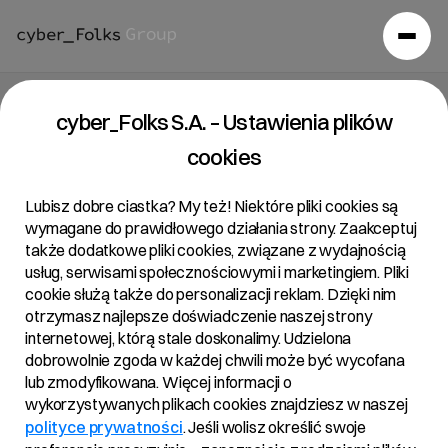
Raport bieżący 7/2023
cyber_Folks S.A. – Ustawienia plików
cookies
24/05/2023 • 19:00
Lubisz dobre ciastka? My też! Niektóre pliki cookies są
wymagane do prawidłowego działania strony. Zaakceptuj
także dodatkowe pliki cookies, związane z wydajnością
Temat:
usług, serwisami społecznościowymi i marketingiem. Pliki
cookie służą także do personalizacji reklam. Dzięki nim
Pierwsze zawiadomienie akcjonariuszy R22 S.A. o
otrzymasz najlepsze doświadczenie naszej strony
zamiarze połączenia R22 S.A. z cyber_Folks S.A.
internetowej, którą stale doskonalimy. Udzielona
dobrowolnie zgoda w każdej chwili może być wycofana
Podstawa prawna:
lub zmodyfikowana. Więcej informacji o
wykorzystywanych plikach cookies znajdziesz w naszej
Inne uregulowania
polityce prywatności
. Jeśli wolisz określić swoje