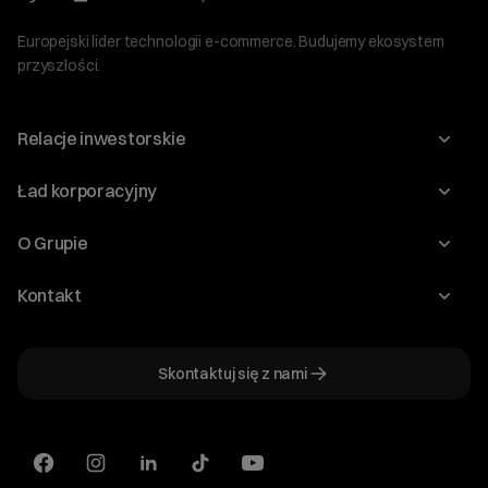
Europejski lider technologii e-commerce. Budujemy ekosystem
przyszłości.
Relacje inwestorskie
Raporty
Ład korporacyjny
Kalendarium
Walne Zgromadzenia
O Grupie
Dywidenda
O Spółce
Kontakt
Dobre Praktyki
Zarząd
Biuro IR
Dokumenty
Akcjonariat
Skontaktuj się z nami
ir@cyberfolks.pl
Historia
+48 61 646 08 00