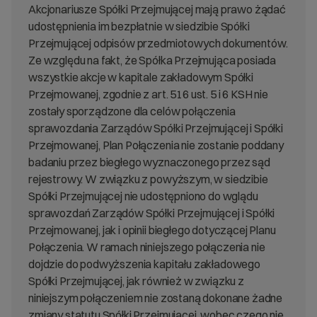
Akcjonariusze Spółki Przejmującej mają prawo żądać
udostępnienia im bezpłatnie w siedzibie Spółki
Przejmującej odpisów przedmiotowych dokumentów.
Ze względu na fakt, że Spółka Przejmująca posiada
wszystkie akcje w kapitale zakładowym Spółki
Przejmowanej, zgodnie z art. 516 ust. 5 i 6 KSH nie
zostały sporządzone dla celów połączenia
sprawozdania Zarządów Spółki Przejmującej i Spółki
Przejmowanej, Plan Połączenia nie zostanie poddany
badaniu przez biegłego wyznaczonego przez sąd
rejestrowy. W związku z powyższym, w siedzibie
Spółki Przejmującej nie udostępniono do wglądu
sprawozdań Zarządów Spółki Przejmującej i Spółki
Przejmowanej, jak i opinii biegłego dotyczącej Planu
Połączenia. W ramach niniejszego połączenia nie
dojdzie do podwyższenia kapitału zakładowego
Spółki Przejmującej, jak również w związku z
niniejszym połączeniem nie zostaną dokonane żadne
zmiany statutu Spółki Przejmującej, wobec czego nie