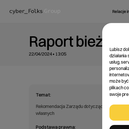
Relacje 
Raport bieżący
Lubisz do
22/04/2024 • 13:05
działania
usług, se
personali
interneto
może być 
plikach c
swoje pref
Temat:
Rekomendacja Zarządu dotycząca podziału zy
własnych
Podstawa prawna: