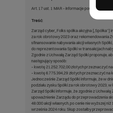
Art. 17 ust. 1 MAR – informacje poufne.
Treść:
Zarząd cyber_Folks spółka akcyjna [„Spółka”] i
za rok obrotowy 2023 oraz rekomendowania Z
sfinansowanie nabywania akcji własnych Spółki
do reprezentowania Spółki w transakcjach naby
Zgodnie z Uchwałą Zarząd Spółki proponuje, aby
następujący sposób:
– kwotę 21.252.702,00 złotych przeznaczyć na 
– kwotę 6.775.394,29 złotych przeznaczyć na k
Jednocześnie Zarząd Spółki informuje, że w d
podziału zysku Spółki za rok obrotowy 2023, w
Zarząd Spółki informuje, że zgodnie z Uchwał
upoważnienie Zarządu do przeprowadzenia skup
48.000 akcji własnych, po cenie nie wyższej niż
września 2024 roku. Skup zostałby przeprowad