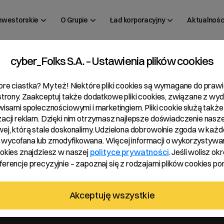
inwestorskie
O Grupie
Ład korporacyjny
Aktualnośc
cyber_Folks S.A. – Ustawienia plików cookies
 6/2024
bre ciastka? My też! Niektóre pliki cookies są wymagane do pra
 strony. Zaakceptuj także dodatkowe pliki cookies, związane z wy
rwisami społecznościowymi i marketingiem. Pliki cookie służą także
zacji reklam. Dzięki nim otrzymasz najlepsze doświadczenie nasze
wej, którą stale doskonalimy. Udzielona dobrowolnie zgoda w każde
wycofana lub zmodyfikowana. Więcej informacji o wykorzystywa
ookies znajdziesz w naszej
polityce prywatności
. Jeśli wolisz okr
erencje precyzyjnie – zapoznaj się z rodzajami plików cookies pon
sku za rok obrotowy 2023 oraz rekomendowania Zwyczajnemu Wa
Akceptuję wszystkie