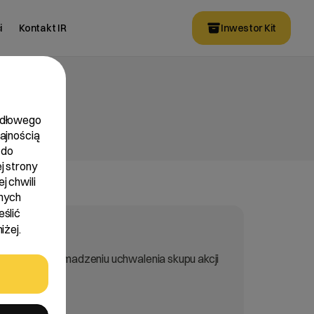
i
Kontakt IR
Inwestor Kit
widłowego
dajnością
 do
j strony
j chwili
nych
eślić
iżej.
lnemu Zgromadzeniu uchwalenia skupu akcji