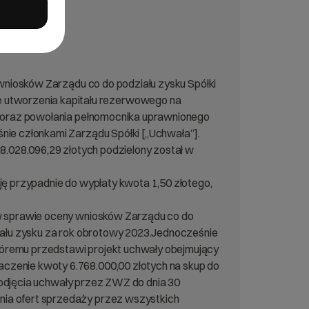
 wniosków Zarządu co do podziału zysku Spółki
 utworzenia kapitału rezerwowego na
ki oraz powołania pełnomocnika uprawnionego
nie członkami Zarządu Spółki [„Uchwała”].
28.028.096,29 złotych podzielony został w
ję przypadnie do wypłaty kwota 1,50 złotego,
 w sprawie oceny wniosków Zarządu co do
ziału zysku za rok obrotowy 2023.Jednocześnie
tóremu przedstawi projekt uchwały obejmujący
czenie kwoty 6.768.000,00 złotych na skup do
 podjęcia uchwały przez ZWZ do dnia 30
nia ofert sprzedaży przez wszystkich