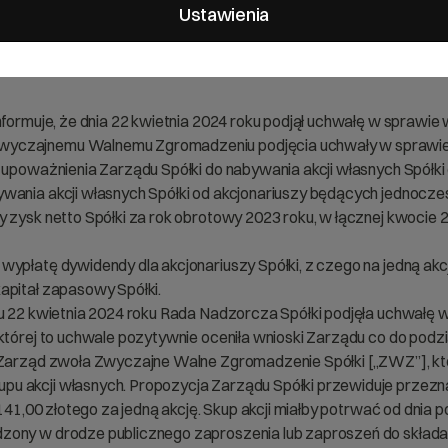
Ustawienia
nformuje, że dnia 22 kwietnia 2024 roku podjął uchwałę w sprawie
wyczajnemu Walnemu Zgromadzeniu podjęcia uchwały w sprawie
, upoważnienia Zarządu Spółki do nabywania akcji własnych Spół
wania akcji własnych Spółki od akcjonariuszy będących jednocześ
 zysk netto Spółki za rok obrotowy 2023 roku, w łącznej kwocie 
wypłatę dywidendy dla akcjonariuszy Spółki, z czego na jedną akc
apitał zapasowy Spółki.
niu 22 kwietnia 2024 roku Rada Nadzorcza Spółki podjęła uchwałę
 której to uchwale pozytywnie oceniła wnioski Zarządu co do pod
ą Zarząd zwoła Zwyczajne Walne Zgromadzenie Spółki [„ZWZ”], k
u akcji własnych. Propozycja Zarządu Spółki przewiduje przezna
 141,00 złotego za jedną akcję. Skup akcji miałby potrwać od dnia
zony w drodze publicznego zaproszenia lub zaproszeń do składa