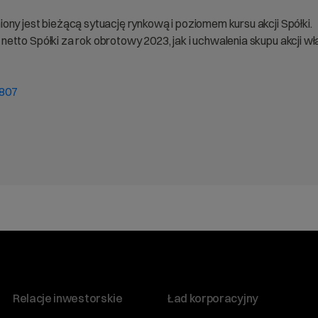
ny jest bieżącą sytuację rynkową i poziomem kursu akcji Spółki.
etto Spółki za rok obrotowy 2023, jak i uchwalenia skupu akcji 
7807
Relacje inwestorskie
Ład korporacyjny