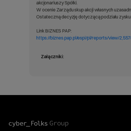
akcjonariuszy Spółki.
W ocenie Zarządu skup akcji własnych uzasadnio
Ostateczną decyzję dotyczącą podziału zysku n
Link BIZNES PAP:
https://biznes.pap.pl/espi/pl/reports/view/2,55
Załączniki: