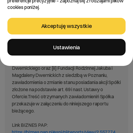
preferencje precyzyjnie – zapoznaj się z rodzajami plików
Treść:
cookies poniżej.
Zarząd cyber_Folks S.A. z siedzibą we Poznaniu
[„Spółka”] działając na podstawie art. 70 pkt 1 ustawy
Akceptuję wszystkie
z dnia 29 lipca 2005 r. o ofercie publicznej i warunkach
wprowadzania instrumentów finansowych do
zorganizowanego systemu obrotu oraz o spółkach
Ustawienia
publicznych [„Ustawa o Ofercie”], niniejszym
informuje, że otrzymał od: [i] Pana Jakuba
Dwernickiego oraz [ii] Fundacji Rodzinnej Jakuba i
Magdaleny Dwernickich z siedzibą w Poznaniu,
zawiadomienia o zmianie stanu posiadania akcji Spółki
złożone na podstawie art. 69 i nast. Ustawy o
Ofercie.Treść otrzymanych zawiadomieniń Spółka
przekazuje w załączeniu do niniejszego raportu
bieżącego.
Link BIZNES PAP:
https://biznes.pap.pl/espi/pl/reports/view/2,557774