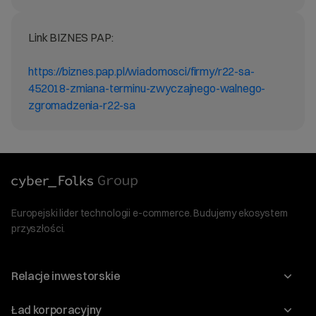
Link BIZNES PAP:
https://biznes.pap.pl/wiadomosci/firmy/r22-sa-
452018-zmiana-terminu-zwyczajnego-walnego-
zgromadzenia-r22-sa
Europejski lider technologii e-commerce. Budujemy ekosystem
przyszłości.
Relacje inwestorskie
Raporty
Ład korporacyjny