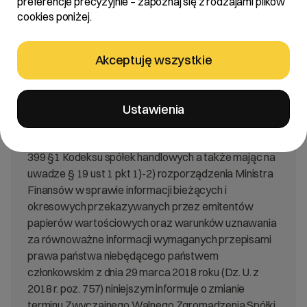
preferencje precyzyjnie – zapoznaj się z rodzajami plików
za równoważne informacji wymaganych przepisami
cookies poniżej.
prawa państwa niebędącego państwem
członkowskim z dnia 29 marca 2018 roku (Dz. U. z
2018 r. poz. 757)
Akceptuję wszystkie
Treść:
Ustawienia
Zarząd R22 spółka akcyjna „Spółka” na podstawie art.
399 §1 Kodeksu spółek handlowych a także mając na
uwadze § 19 ust 1 pkt 1)-2) rozporządzenia Ministra
Finansów w sprawie informacji bieżących i
okresowych przekazywanych przez emitentów
papierów wartościowych oraz warunków uznawania
za równoważne informacji wymaganych przepisami
prawa państwa niebędącego państwem
członkowskim z dnia 29 marca 2018 roku (Dz. U. z
2018 r. poz. 757) niniejszym informuje o zmianie
terminu Zwyczajnego Walnego Zgromadzenia Spółki