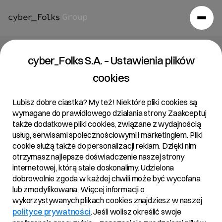
Raport bieżący 45/2018
cyber_Folks S.A. – Ustawienia plików
cookies
08/11/2018 • 19:20
Lubisz dobre ciastka? My też! Niektóre pliki cookies są
wymagane do prawidłowego działania strony. Zaakceptuj
także dodatkowe pliki cookies, związane z wydajnością
Temat:
usług, serwisami społecznościowymi i marketingiem. Pliki
Zmiana terminu Zwyczajnego Walnego
cookie służą także do personalizacji reklam. Dzięki nim
otrzymasz najlepsze doświadczenie naszej strony
Zgromadzenia R22 S.A.
internetowej, którą stale doskonalimy. Udzielona
Podstawa Prawna:
dobrowolnie zgoda w każdej chwili może być wycofana
Zgodnie z § 19 ust 1 pkt 1)-2) rozporządzenia
lub zmodyfikowana. Więcej informacji o
Ministra Finansów w sprawie informacji bieżących i
wykorzystywanych plikach cookies znajdziesz w naszej
okresowych przekazywanych przez emitentów
polityce prywatności
. Jeśli wolisz określić swoje
papierów wartościowych oraz warunków uznawania