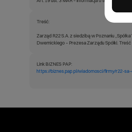
Art. 19 ust. 3 MAR – informacja o transakcjac
Treść:
Zarząd R22 S.A. z siedzibą w Poznaniu „Spółka
Dwernickiego – Prezesa Zarządu Spółki. Treść
Link BIZNES PAP:
https://biznes.pap.pl/wiadomosci/firmy/r22-s