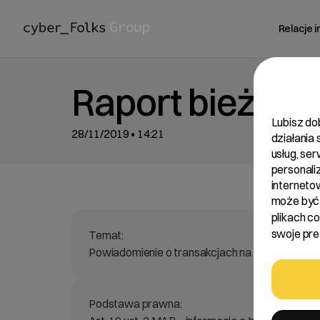
Relacje 
Raport bieżący
Lubisz do
28/11/2019 • 14:21
działania
usług, se
personali
interneto
może być 
plikach c
swoje pref
Temat:
Powiadomienie o transakcjach na akcjach Spółk
Podstawa prawna: