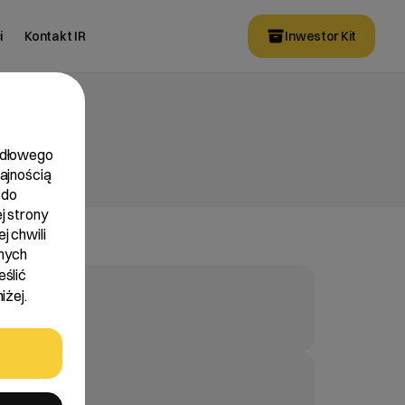
i
Kontakt IR
Inwestor Kit
widłowego
dajnością
 do
j strony
j chwili
nych
eślić
iżej.