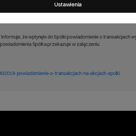
h wykonywanych przez osoby pełniące obowiązki zarządcze.
Ustawienia
” informuje, że wpłynęło do Spółki powiadomienie o transakcjach
 powiadomienia Spółka przekazuje w załączeniu.
a-432019-powiadomienie-o-transakcjach-na-akcjach-spolki