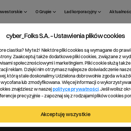
inwestorskie
O Grupie
Ład korporacyjny
Aktualnośc
cyber_Folks S.A. – Ustawienia plików cookies
 43/2019
bre ciastka? My też! Niektóre pliki cookies są wymagane do pra
 strony. Zaakceptuj także dodatkowe pliki cookies, związane z wy
rwisami społecznościowymi i marketingiem. Pliki cookie służą także
zacji reklam. Dzięki nim otrzymasz najlepsze doświadczenie nasze
wej, którą stale doskonalimy. Udzielona dobrowolnie zgoda w każde
wycofana lub zmodyfikowana. Więcej informacji o wykorzystywa
ookies znajdziesz w naszej
polityce prywatności
. Jeśli wolisz okr
erencje precyzyjnie – zapoznaj się z rodzajami plików cookies pon
i
Akceptuję wszystkie