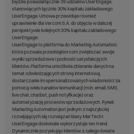
będzie posiadał łącznie 39 udziałów UserEngage,
stanowiących łącznie 30% kapitału zakładowego
UserEngage. Umowa przewiduje również
uprawnienie dla Vercom S.A. do objęcia w dalszej
perspektywie kolejnych 30% kapitału zakładowego
UserEngage.
UserEngage to platforma do Marketing Automation,
która pozwala przedsiębiorcom zwiększać swoje
wyniki sprzedażowe i podnosić satysfakcję ich
klientów. Platforma umożliwia zbieranie danych na
temat odwiedzających stronę internetową,
dostarczanie im spersonalizowanych wiadomości za
pomocą wielu kanałów komunikacji (m.in. email, SMS,
live chat, chatbot, push notyfikacje) oraz
automatyzację procesów sprzedażowych. Rynek
Marketing Automation jest jednym z najszybciej
rozwijających się rozwiązań klasy MarTech i
UserEngage doskonale wykorzystuje ten trend.
Dynamicznie pozyskując klientów z całego świata