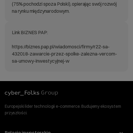
(75% pochodzi spoza Polski), opierając swój rozwój
na rynku międzynarodowym.
Link BIZNES PAP:
https://biznes.pap.pl/wiadomosci/firmy/r22-sa-
432018-zawarcie-przez-spolke-zalezna-vercom-
sa-umowy-inwestycyjnej-w
Europejski lider technologii e-commerce. Budujemy ekosystem
przyszłości.
Relacje inwestorskie