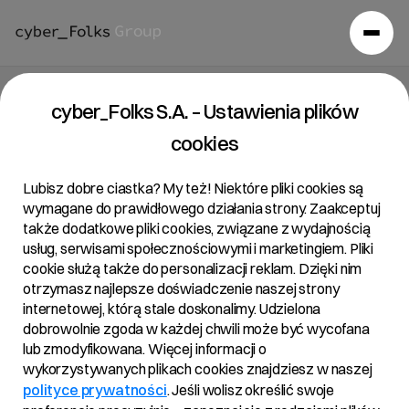
Raport bieżący 43/2018
cyber_Folks S.A. – Ustawienia plików
cookies
17/10/2018 • 07:42
Lubisz dobre ciastka? My też! Niektóre pliki cookies są
wymagane do prawidłowego działania strony. Zaakceptuj
także dodatkowe pliki cookies, związane z wydajnością
Temat:
usług, serwisami społecznościowymi i marketingiem. Pliki
Zwołanie Zwyczajnego Walnego Zgromadzenia R22
cookie służą także do personalizacji reklam. Dzięki nim
otrzymasz najlepsze doświadczenie naszej strony
S.A.
internetowej, którą stale doskonalimy. Udzielona
Podstawa Prawna:
dobrowolnie zgoda w każdej chwili może być wycofana
Art. 56 ust. 1 pkt 2 Ustawy o ofercie – informacje
lub zmodyfikowana. Więcej informacji o
bieżące i okresowe
wykorzystywanych plikach cookies znajdziesz w naszej
§ 19 ust 1 pkt 1)-2) rozporządzenia Ministra
polityce prywatności
. Jeśli wolisz określić swoje
Finansów w sprawie informacji bieżących i