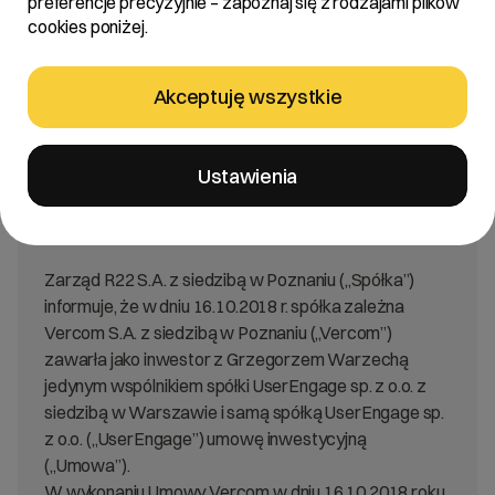
preferencje precyzyjnie – zapoznaj się z rodzajami plików
okresowych przekazywanych przez emitentów
cookies poniżej.
papierów wartościowych oraz warunków uznawania
za równoważne informacji wymaganych przepisami
prawa państwa niebędącego państwem
Akceptuję wszystkie
członkowskim z dnia 29 marca 2018 roku (Dz. U. z
2018 r. poz. 757).
Ustawienia
Treść:
Zarząd R22 S.A. z siedzibą w Poznaniu („Spółka”)
informuje, że w dniu 16.10.2018 r. spółka zależna
Vercom S.A. z siedzibą w Poznaniu („Vercom”)
zawarła jako inwestor z Grzegorzem Warzechą
jedynym wspólnikiem spółki UserEngage sp. z o.o. z
siedzibą w Warszawie i samą spółką UserEngage sp.
z o.o. („UserEngage”) umowę inwestycyjną
(„Umowa”).
W wykonaniu Umowy Vercom w dniu 16.10.2018 roku