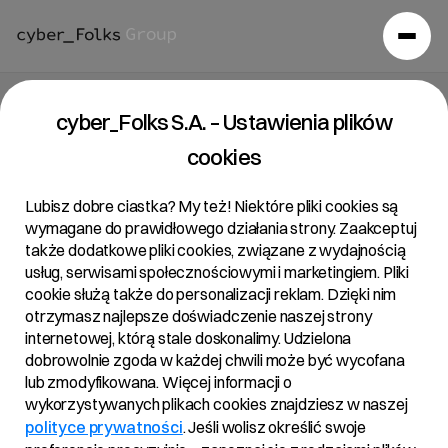
Raport bieżący 41/2018
cyber_Folks S.A. – Ustawienia plików
cookies
05/10/2018 • 21:13
Lubisz dobre ciastka? My też! Niektóre pliki cookies są
wymagane do prawidłowego działania strony. Zaakceptuj
także dodatkowe pliki cookies, związane z wydajnością
Temat:
usług, serwisami społecznościowymi i marketingiem. Pliki
Ujawnienie stanu posiadania
cookie służą także do personalizacji reklam. Dzięki nim
otrzymasz najlepsze doświadczenie naszej strony
Podstawa Prawna:
internetowej, którą stale doskonalimy. Udzielona
Art. 70 pkt 1 Ustawy o ofercie – nabycie lub zbycie
dobrowolnie zgoda w każdej chwili może być wycofana
znacznego pakietu akcji
lub zmodyfikowana. Więcej informacji o
wykorzystywanych plikach cookies znajdziesz w naszej
polityce prywatności
. Jeśli wolisz określić swoje
Treść: