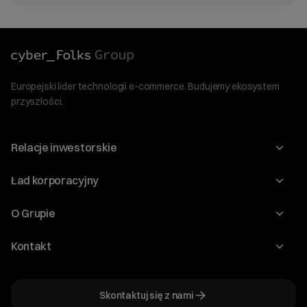
Europejski lider technologii e-commerce. Budujemy ekosystem
przyszłości.
Relacje inwestorskie
Raporty
Ład korporacyjny
Kalendarium
Walne Zgromadzenia
O Grupie
Dywidenda
O Spółce
Kontakt
Dobre Praktyki
Zarząd
Biuro IR
Dokumenty
Akcjonariat
Skontaktuj się z nami
ir@cyberfolks.pl