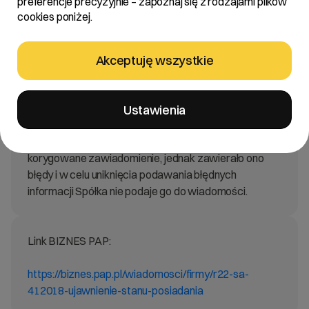
preferencje precyzyjnie – zapoznaj się z rodzajami plików
cookies poniżej.
Spółka informuje, że w dniu dzisiejszym wpłynęła do
Spółki korekta zawiadomienia o stanie posiadania od
Jakuba Dwernickiego, działającego w imieniu
Akceptuję wszystkie
członków porozumienia akcjonariuszy Spółki: Jakuba
Dwernickiego, Jacka Ducha, Roberta Dwernickiego,
Sebastiana Góreckiego – treść korekty
Ustawienia
zawiadomienia Spółka przekazuje w załączeniu.
Jednocześnie Spółka informuje, że otrzymała również
korygowane zawiadomienie, jednak zawierało ono
błędy i w celu uniknięcia podawania błędnych
informacji Spółka nie podaje go do wiadomości.
Link BIZNES PAP:
https://biznes.pap.pl/wiadomosci/firmy/r22-sa-
412018-ujawnienie-stanu-posiadania