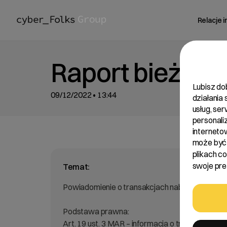
Relacje 
Raport bieżący
Lubisz do
09/12/2022 • 13:44
działania
usług, se
personali
interneto
może być 
plikach c
swoje pref
Temat:
Powiadomienie o transakcjach nabycia akcji S
Podstawa prawna:
Art. 19 ust. 3 MAR – informacja o transakcjac