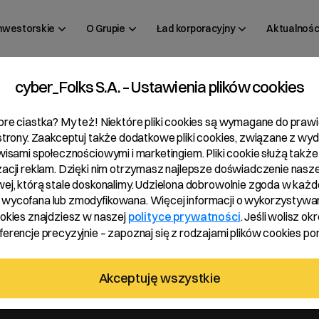
inwestorskie
O Grupie
Ład korporacyjny
Aktualnośc
cyber_Folks S.A. – Ustawienia plików cookies
 36/2022
bre ciastka? My też! Niektóre pliki cookies są wymagane do pra
 strony. Zaakceptuj także dodatkowe pliki cookies, związane z wy
rwisami społecznościowymi i marketingiem. Pliki cookie służą także
zacji reklam. Dzięki nim otrzymasz najlepsze doświadczenie nasze
wej, którą stale doskonalimy. Udzielona dobrowolnie zgoda w każde
wycofana lub zmodyfikowana. Więcej informacji o wykorzystywa
ookies znajdziesz w naszej
polityce prywatności
. Jeśli wolisz okr
erencje precyzyjnie – zapoznaj się z rodzajami plików cookies pon
półki wykonanych przez osobę pełniącą obowiązki zarządcze
Akceptuję wszystkie
h wykonywanych przez osoby pełniące obowiązki zarządcze.