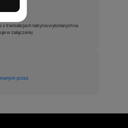
nie o transakcjach nabycia wykonanych na
uje w załączeniu.
konanych-przez