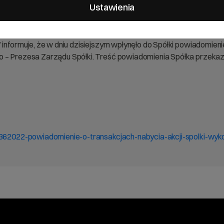
Ustawienia
 informuje, że w dniu dzisiejszym wpłynęło do Spółki powiadomie
o – Prezesa Zarządu Spółki. Treść powiadomienia Spółka przekaz
a-362022-powiadomienie-o-transakcjach-nabycia-akcji-spolki-wy