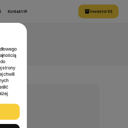
i
Kontakt IR
Inwestor Kit
widłowego
dajnością
 do
j strony
j chwili
nych
eślić
iżej.