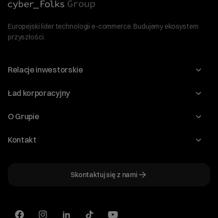
Europejski lider technologii e-commerce. Budujemy ekosystem
przyszłości.
Relacje inwestorskie
Raporty
Ład korporacyjny
Kalendarium
Walne Zgromadzenia
O Grupie
Dywidenda
O Spółce
Kontakt
Dobre Praktyki
Zarząd
Biuro IR
Dokumenty
Akcjonariat
Skontaktuj się z nami
ir@cyberfolks.pl
Historia
+48 61 646 08 00