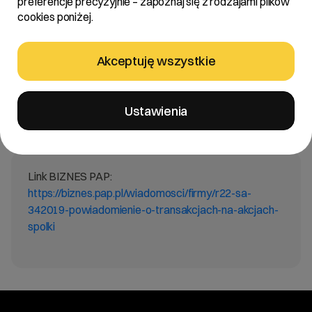
preferencje precyzyjnie – zapoznaj się z rodzajami plików
cookies poniżej.
Treść:
Akceptuję wszystkie
Zarząd R22 S.A. z siedzibą w Poznaniu „Spółka”
informuje, że wpłynęło do Spółki powiadomienie o
transakcjach wykonywanych na akcjach Spółki od
Ustawienia
Pana Roberta Stasika – Wiceprezesa Zarządu Spółki.
Link BIZNES PAP:
https://biznes.pap.pl/wiadomosci/firmy/r22-sa-
342019-powiadomienie-o-transakcjach-na-akcjach-
spolki