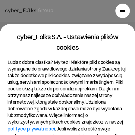
Raport bieżący 34/2019
cyber_Folks S.A. – Ustawienia plików
cookies
26/09/2019 • 15:44
Lubisz dobre ciastka? My też! Niektóre pliki cookies są
wymagane do prawidłowego działania strony. Zaakceptuj
także dodatkowe pliki cookies, związane z wydajnością
Temat:
usług, serwisami społecznościowymi i marketingiem. Pliki
Powiadomienie o transakcjach na akcjach Spółki
cookie służą także do personalizacji reklam. Dzięki nim
otrzymasz najlepsze doświadczenie naszej strony
internetowej, którą stale doskonalimy. Udzielona
dobrowolnie zgoda w każdej chwili może być wycofana
Podstawa prawna:
lub zmodyfikowana. Więcej informacji o
Art. 19 ust. 3 MAR – informacja o transakcjach
wykorzystywanych plikach cookies znajdziesz w naszej
wykonywanych przez osoby pełniące obowiązki
polityce prywatności
. Jeśli wolisz określić swoje
zarządcze.