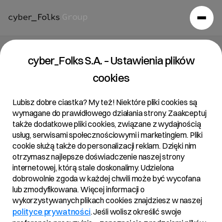
Raport bieżący 35/2019
cyber_Folks S.A. – Ustawienia plików
cookies
08/10/2019 • 17:28
Lubisz dobre ciastka? My też! Niektóre pliki cookies są
wymagane do prawidłowego działania strony. Zaakceptuj
także dodatkowe pliki cookies, związane z wydajnością
Temat:
usług, serwisami społecznościowymi i marketingiem. Pliki
Treść uchwał podjętych przez Zwyczajne Walne
cookie służą także do personalizacji reklam. Dzięki nim
otrzymasz najlepsze doświadczenie naszej strony
Zgromadzenie R22 S.A. w dniu 8 października
internetowej, którą stale doskonalimy. Udzielona
dobrowolnie zgoda w każdej chwili może być wycofana
lub zmodyfikowana. Więcej informacji o
Podstawa prawna:
wykorzystywanych plikach cookies znajdziesz w naszej
§ 19 ust. 2 Rozporządzenia Ministra Finansów z dnia
polityce prywatności
. Jeśli wolisz określić swoje
29 marca 2018 r. w sprawie informacji bieżących i