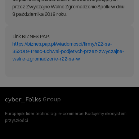
przez Zwyczajne Walne Zgromadzenie Spółki w dniu
8 października 2019 roku.
Link BIZNES PAP:
https://biznes.pap.pl/wiadomosci/firmy/r22-sa-
352019-tresc-uchwal-podjetych-przez-zwyczajne-
walne-zgromadzenie-r22-sa-w
Europejski lider technologii e-commerce. Budujemy ekosystem
przyszłości.