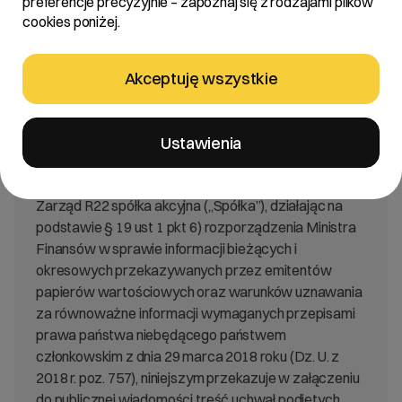
preferencje precyzyjnie – zapoznaj się z rodzajami plików
okresowych przekazywanych przez emitentów
cookies poniżej.
papierów wartościowych oraz warunków uznawania
za równoważne informacji wymaganych przepisami
prawa państwa niebędącego państwem
Akceptuję wszystkie
członkowskim (Dz.U.2018.757).
Ustawienia
Treść:
Zarząd R22 spółka akcyjna („Spółka”), działając na
podstawie § 19 ust 1 pkt 6) rozporządzenia Ministra
Finansów w sprawie informacji bieżących i
okresowych przekazywanych przez emitentów
papierów wartościowych oraz warunków uznawania
za równoważne informacji wymaganych przepisami
prawa państwa niebędącego państwem
członkowskim z dnia 29 marca 2018 roku (Dz. U. z
2018 r. poz. 757), niniejszym przekazuje w załączeniu
do publicznej wiadomości treść uchwał podjętych