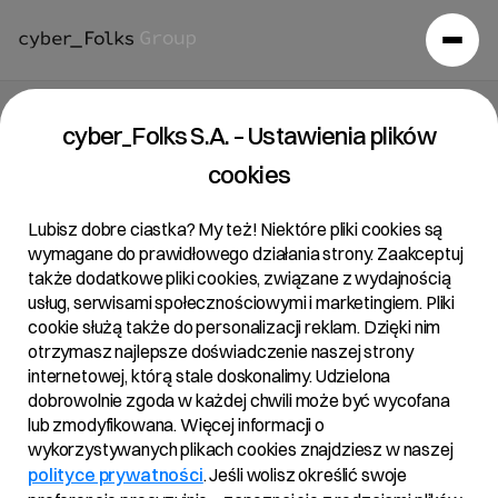
Raport bieżący 33/2018
cyber_Folks S.A. – Ustawienia plików
cookies
24/09/2018 • 15:32
Lubisz dobre ciastka? My też! Niektóre pliki cookies są
wymagane do prawidłowego działania strony. Zaakceptuj
także dodatkowe pliki cookies, związane z wydajnością
Temat:
usług, serwisami społecznościowymi i marketingiem. Pliki
Powiadomienie o transakcji na akcjach Spółki
cookie służą także do personalizacji reklam. Dzięki nim
otrzymasz najlepsze doświadczenie naszej strony
Podstawa Prawna:
internetowej, którą stale doskonalimy. Udzielona
Art. 19 ust. 3 MAR – informacja o transakcjach
dobrowolnie zgoda w każdej chwili może być wycofana
wykonywanych przez osoby pełniące obowiązki
lub zmodyfikowana. Więcej informacji o
zarządcze.
wykorzystywanych plikach cookies znajdziesz w naszej
polityce prywatności
. Jeśli wolisz określić swoje