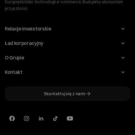
Europejski lider technologii e-commerce. Budujemy ekosystem
przyszłości.
Relacje inwestorskie
Raporty
Ład korporacyjny
Kalendarium
Walne Zgromadzenia
O Grupie
Dywidenda
O Spółce
Kontakt
Dobre Praktyki
Zarząd
Biuro IR
Dokumenty
Akcjonariat
Skontaktuj się z nami
ir@cyberfolks.pl
Historia
+48 61 646 08 00