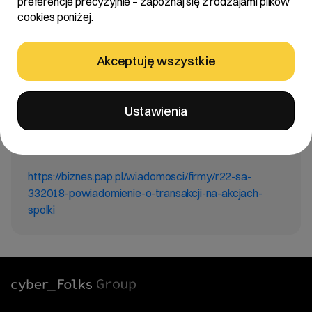
preferencje precyzyjnie – zapoznaj się z rodzajami plików
Treść:
cookies poniżej.
Zarząd R22 S.A. z siedzibą w Poznaniu („Spółka”)
informuje, że wpłynęło do Spółki powiadomienie o
Akceptuję wszystkie
transakcjach wykonywanych na akcjach Spółki od
Roberta Stasika, Wiceprezesa Zarządu Spółki.
Ustawienia
Link BIZNES PAP:
https://biznes.pap.pl/wiadomosci/firmy/r22-sa-
332018-powiadomienie-o-transakcji-na-akcjach-
spolki