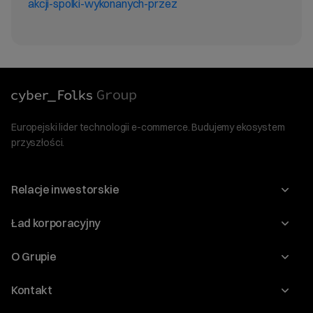
akcji-spolki-wykonanych-przez
Europejski lider technologii e-commerce. Budujemy ekosystem
przyszłości.
Relacje inwestorskie
Raporty
Ład korporacyjny
Kalendarium
Walne Zgromadzenia
O Grupie
Dywidenda
O Spółce
Kontakt
Dobre Praktyki
Zarząd