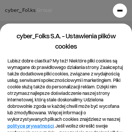
Raport bieżący 30/2022
cyber_Folks S.A. – Ustawienia plików
cookies
25/11/2022 • 17:05
Lubisz dobre ciastka? My też! Niektóre pliki cookies są
wymagane do prawidłowego działania strony. Zaakceptuj
także dodatkowe pliki cookies, związane z wydajnością
Temat:
usług, serwisami społecznościowymi i marketingiem. Pliki
cookie służą także do personalizacji reklam. Dzięki nim
Powiadomienie o transakcji nabycia akcji Spółki
otrzymasz najlepsze doświadczenie naszej strony
wykonanej przez osobę pełniącą obowiązki
internetowej, którą stale doskonalimy. Udzielona
zarządcze
dobrowolnie zgoda w każdej chwili może być wycofana
lub zmodyfikowana. Więcej informacji o
wykorzystywanych plikach cookies znajdziesz w naszej
Podstawa prawna:
polityce prywatności
. Jeśli wolisz określić swoje
Art. 19 ust. 3 MAR – informacja o transakcjach