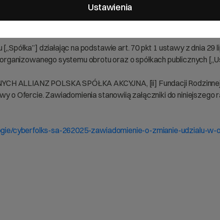
ycie znacznego pakietu akcji
Ustawienia
„Spółka”] działając na podstawie art. 70 pkt 1 ustawy z dnia 29 li
ganizowanego systemu obrotu oraz o spółkach publicznych [„Usta
LLIANZ POLSKA SPÓŁKA AKCYJNA, [ii] Fundacji Rodzinnej Duch
wy o Ofercie. Zawiadomienia stanowiią załączniki do niniejszego r
logie/cyberfolks-sa-262025-zawiadomienie-o-zmianie-udzialu-w-og