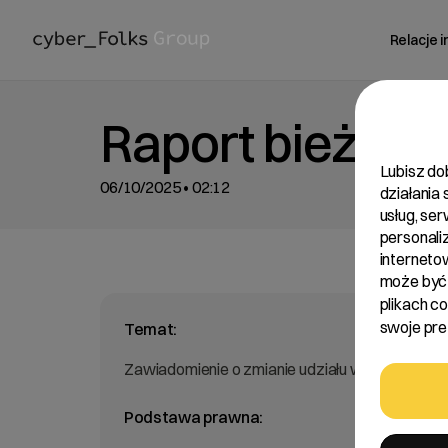
Relacje 
Raport bieżący
Lubisz do
06/10/2025 • 02:12
działania
usług, se
personali
interneto
może być 
plikach c
swoje pref
Temat:
Zawiadomienie o zmianie udziału w ogólnej licz
Podstawa prawna: