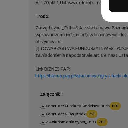
Art. 70 pkt 1 Ustawy o ofercie – nabycie lub zb
Treść:
Zarząd cyber_Folks S.A. z siedzibą we Poznaniu [
wprowadzania instrumentów finansowych do zor
otrzymała od:
[i] TOWARZYSTWA FUNDUSZY INWESTYCYJNYCH A
zawiadomienia na podstawie art. 69 i nast. Usta
Link BIZNES PAP:
https://biznes.pap.pl/wiadomosci/gry-i-techno
Załączniki:
Formularz Fundacja Rodzinna Duch
PDF
Formularz R.Dwernicki
PDF
Zawiadomienie cyber_Folks
PDF