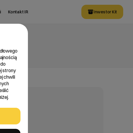
i
Kontakt IR
Inwestor Kit
widłowego
dajnością
 do
j strony
j chwili
nych
eślić
iżej.