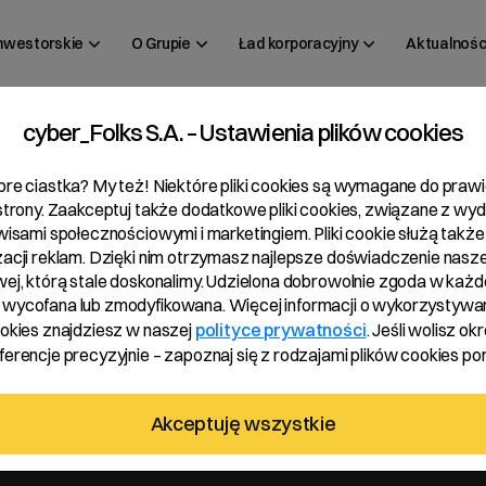
inwestorskie
O Grupie
Ład korporacyjny
Aktualnośc
cyber_Folks S.A. – Ustawienia plików cookies
 26/2025
bre ciastka? My też! Niektóre pliki cookies są wymagane do pra
 strony. Zaakceptuj także dodatkowe pliki cookies, związane z wy
rwisami społecznościowymi i marketingiem. Pliki cookie służą także
zacji reklam. Dzięki nim otrzymasz najlepsze doświadczenie nasze
wej, którą stale doskonalimy. Udzielona dobrowolnie zgoda w każde
wycofana lub zmodyfikowana. Więcej informacji o wykorzystywa
ookies znajdziesz w naszej
polityce prywatności
. Jeśli wolisz okr
erencje precyzyjnie – zapoznaj się z rodzajami plików cookies pon
bie głosów
Akceptuję wszystkie