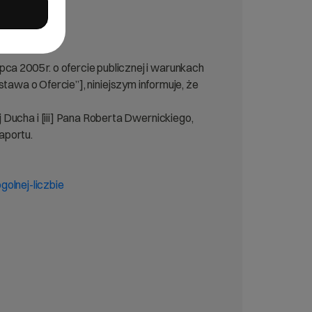
pca 2005 r. o ofercie publicznej i warunkach
wa o Ofercie”], niniejszym informuje, że
a i [iii] Pana Roberta Dwernickiego,
aportu.
olnej-liczbie