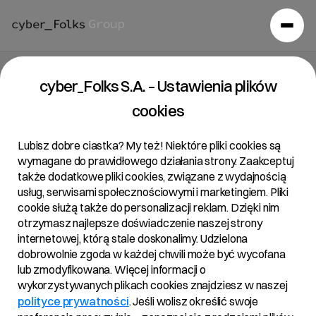
Raport bieżący 27/2022
cyber_Folks S.A. – Ustawienia plików
cookies
22/11/2022 • 13:55
Lubisz dobre ciastka? My też! Niektóre pliki cookies są
wymagane do prawidłowego działania strony. Zaakceptuj
także dodatkowe pliki cookies, związane z wydajnością
Temat:
usług, serwisami społecznościowymi i marketingiem. Pliki
cookie służą także do personalizacji reklam. Dzięki nim
Powiadomienie o transakcjach na akcjach Spółki
otrzymasz najlepsze doświadczenie naszej strony
internetowej, którą stale doskonalimy. Udzielona
Podstawa prawna:
dobrowolnie zgoda w każdej chwili może być wycofana
Art. 19 ust. 3 MAR – informacja o transakcjach
lub zmodyfikowana. Więcej informacji o
wykorzystywanych plikach cookies znajdziesz w naszej
wykonywanych przez osoby pełniące obowiązki
polityce prywatności
. Jeśli wolisz określić swoje
zarządcze.