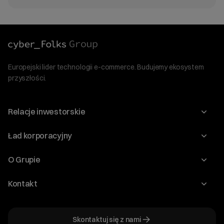
Europejski lider technologii e-commerce. Budujemy ekosystem
przyszłości.
Relacje inwestorskie
Raporty
Ład korporacyjny
Kalendarium
Walne Zgromadzenia
O Grupie
Dywidenda
O Spółce
Kontakt
Dobre Praktyki
Zarząd
Biuro IR
Dokumenty
Akcjonariat
Skontaktuj się z nami
ir@cyberfolks.pl