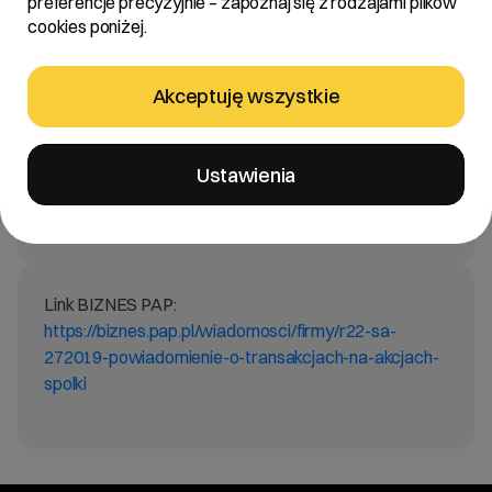
preferencje precyzyjnie – zapoznaj się z rodzajami plików
cookies poniżej.
Treść:
Akceptuję wszystkie
Zarząd R22 S.A. z siedzibą w Poznaniu „Spółka”
informuje, że wpłynęło do Spółki powiadomienie o
transakcjach wykonywanych na akcjach Spółki od
Ustawienia
Pana Jakuba Dwernickiego – Prezesa Zarządu R22
S.A.
Link BIZNES PAP:
https://biznes.pap.pl/wiadomosci/firmy/r22-sa-
272019-powiadomienie-o-transakcjach-na-akcjach-
spolki