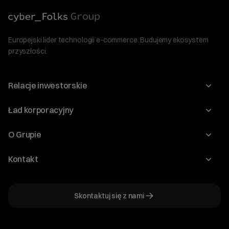
Europejski lider technologii e-commerce. Budujemy ekosystem
przyszłości.
Relacje inwestorskie
Raporty
Ład korporacyjny
Kalendarium
Walne Zgromadzenia
O Grupie
Dywidenda
O Spółce
Kontakt
Dobre Praktyki
Zarząd
Biuro IR
Dokumenty
Akcjonariat
Skontaktuj się z nami
ir@cyberfolks.pl
Historia
+48 61 646 08 00