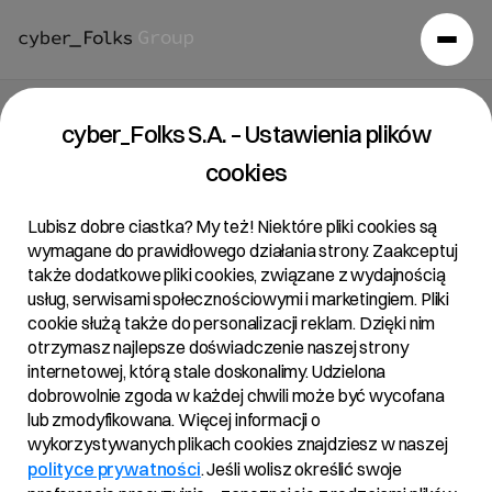
Raport bieżący 27/2019
cyber_Folks S.A. – Ustawienia plików
cookies
01/08/2019 • 18:28
Lubisz dobre ciastka? My też! Niektóre pliki cookies są
wymagane do prawidłowego działania strony. Zaakceptuj
także dodatkowe pliki cookies, związane z wydajnością
Temat:
usług, serwisami społecznościowymi i marketingiem. Pliki
Powiadomienie o transakcjach na akcjach Spółki
cookie służą także do personalizacji reklam. Dzięki nim
otrzymasz najlepsze doświadczenie naszej strony
internetowej, którą stale doskonalimy. Udzielona
dobrowolnie zgoda w każdej chwili może być wycofana
Podstawa prawna:
lub zmodyfikowana. Więcej informacji o
Art. 19 ust. 3 MAR – informacja o transakcjach
wykorzystywanych plikach cookies znajdziesz w naszej
wykonywanych przez osoby pełniące obowiązki
polityce prywatności
. Jeśli wolisz określić swoje
zarządcze.