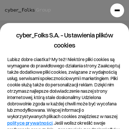
Raport bieżący 27/2018
cyber_Folks S.A. – Ustawienia plików
cookies
17/08/2018 • 12:28
Lubisz dobre ciastka? My też! Niektóre pliki cookies są
wymagane do prawidłowego działania strony. Zaakceptuj
także dodatkowe pliki cookies, związane z wydajnością
Temat:
usług, serwisami społecznościowymi i marketingiem. Pliki
Powiadomienie o transakcjach na akcjach Spółki
cookie służą także do personalizacji reklam. Dzięki nim
otrzymasz najlepsze doświadczenie naszej strony
Podstawa Prawna:
internetowej, którą stale doskonalimy. Udzielona
Art. 19 ust. 3 MAR – informacja o transakcjach
dobrowolnie zgoda w każdej chwili może być wycofana
wykonywanych przez osoby pełniące obowiązki
lub zmodyfikowana. Więcej informacji o
zarządcze.
wykorzystywanych plikach cookies znajdziesz w naszej
polityce prywatności
. Jeśli wolisz określić swoje