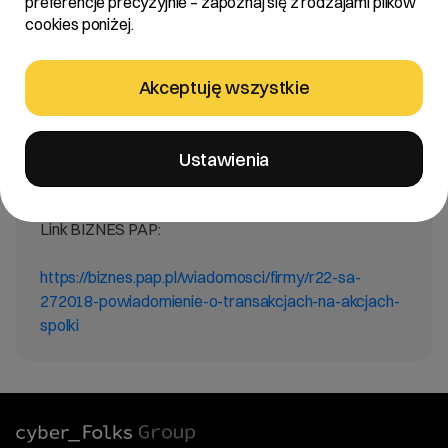
preferencje precyzyjnie – zapoznaj się z rodzajami plików
Treść:
cookies poniżej.
Zarząd R22 S.A. z siedzibą w Poznaniu („Spółka”)
Akceptuję wszystkie
informuje, że wpłynęło do Spółki powiadomienie o
transakcjach wykonywanych na akcjach Spółki od
Roberta Stasika, Wiceprezesa Zarządu Spółki.
Ustawienia
Link BIZNES PAP:
https://biznes.pap.pl/wiadomosci/firmy/r22-sa-
272018-powiadomienie-o-transakcjach-na-akcjach-
spolki