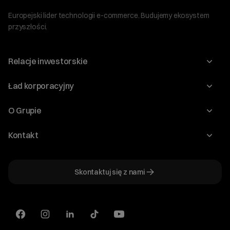
Europejski lider technologii e-commerce. Budujemy ekosystem
przyszłości.
Relacje inwestorskie
Raporty
Ład korporacyjny
Kalendarium
Walne Zgromadzenia
O Grupie
Dywidenda
O Spółce
Kontakt
Dobre Praktyki
Zarząd
Biuro IR
Dokumenty
Akcjonariat
Skontaktuj się z nami
ir@cyberfolks.pl
Historia
+48 61 646 08 00