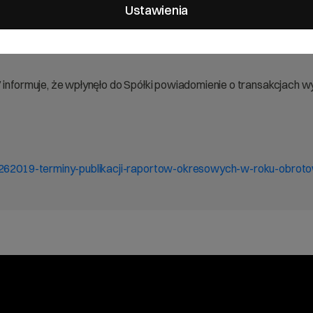
je bieżące i okresowe
Ustawienia
” informuje, że wpłynęło do Spółki powiadomienie o transakcjach
sa-262019-terminy-publikacji-raportow-okresowych-w-roku-obr