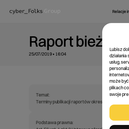
Relacje 
Raport bieżący
Lubisz do
25/07/2019 • 16:04
działania
usług, se
personali
interneto
może być 
plikach c
swoje pref
Temat:
Terminy publikacji raportów okresowych w ro
Podstawa prawna: