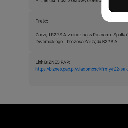
Art. 56 ust. 1 pkt 2 Ustawy o ofercie – informac
Treść:
Zarząd R22 S.A. z siedzibą w Poznaniu „Spółka
Dwernickiego – Prezesa Zarządu R22 S.A.
Link BIZNES PAP:
https://biznes.pap.pl/wiadomosci/firmy/r22-