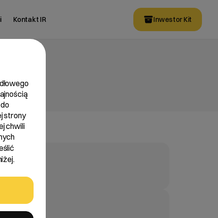
i
Kontakt IR
Inwestor Kit
widłowego
dajnością
 do
j strony
j chwili
nych
eślić
iżej.