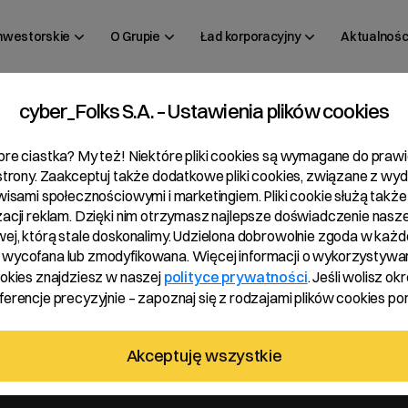
inwestorskie
O Grupie
Ład korporacyjny
Aktualnośc
cyber_Folks S.A. – Ustawienia plików cookies
 26/2019
bre ciastka? My też! Niektóre pliki cookies są wymagane do pra
 strony. Zaakceptuj także dodatkowe pliki cookies, związane z wy
rwisami społecznościowymi i marketingiem. Pliki cookie służą także
zacji reklam. Dzięki nim otrzymasz najlepsze doświadczenie nasze
wej, którą stale doskonalimy. Udzielona dobrowolnie zgoda w każde
wycofana lub zmodyfikowana. Więcej informacji o wykorzystywa
ookies znajdziesz w naszej
polityce prywatności
. Jeśli wolisz okr
erencje precyzyjnie – zapoznaj się z rodzajami plików cookies pon
ku obrotowym 2019/2020
Akceptuję wszystkie