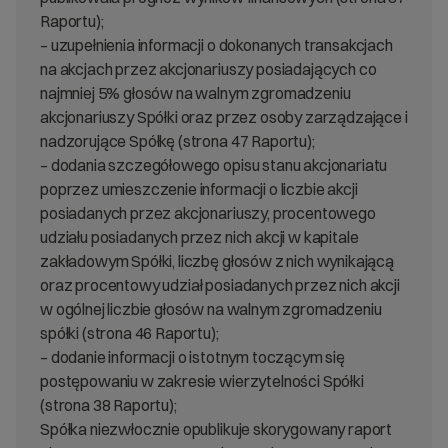
Raportu);
– uzupełnienia informacji o dokonanych transakcjach
na akcjach przez akcjonariuszy posiadających co
najmniej 5% głosów na walnym zgromadzeniu
akcjonariuszy Spółki oraz przez osoby zarządzające i
nadzorujące Spółkę (strona 47 Raportu);
– dodania szczegółowego opisu stanu akcjonariatu
poprzez umieszczenie informacji o liczbie akcji
posiadanych przez akcjonariuszy, procentowego
udziału posiadanych przez nich akcji w kapitale
zakładowym Spółki, liczbę głosów z nich wynikającą
oraz procentowy udział posiadanych przez nich akcji
w ogólnej liczbie głosów na walnym zgromadzeniu
spółki (strona 46 Raportu);
– dodanie informacji o istotnym toczącym się
postępowaniu w zakresie wierzytelności Spółki
(strona 38 Raportu);
Spółka niezwłocznie opublikuje skorygowany raport