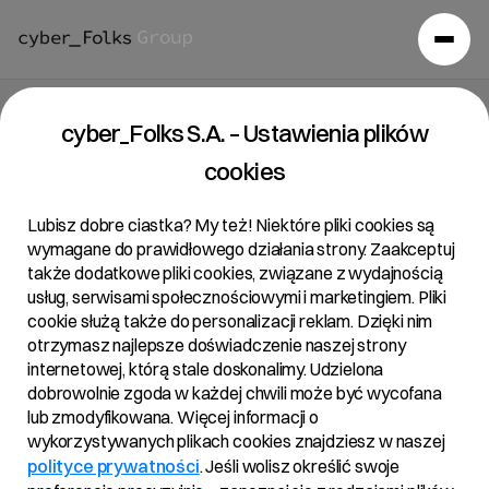
Raport bieżący 25/2019
cyber_Folks S.A. – Ustawienia plików
cookies
19/07/2019 • 19:16
Lubisz dobre ciastka? My też! Niektóre pliki cookies są
wymagane do prawidłowego działania strony. Zaakceptuj
także dodatkowe pliki cookies, związane z wydajnością
Temat:
usług, serwisami społecznościowymi i marketingiem. Pliki
Korekta raportu okresowego Grupy R22 za III kwartał
cookie służą także do personalizacji reklam. Dzięki nim
otrzymasz najlepsze doświadczenie naszej strony
2018/2019 roku obrotowego opublikowanego w dniu
internetowej, którą stale doskonalimy. Udzielona
20 maja 2019 r.
dobrowolnie zgoda w każdej chwili może być wycofana
lub zmodyfikowana. Więcej informacji o
wykorzystywanych plikach cookies znajdziesz w naszej
Podstawa prawna:
polityce prywatności
. Jeśli wolisz określić swoje
Art. 56 ust. 1 pkt 2 Ustawy o ofercie – informacje