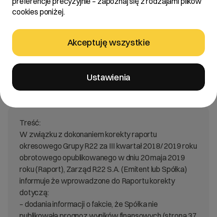
preferencje precyzyjnie – zapoznaj się z rodzajami plików
bieżące i okresowe
cookies poniżej.
§ 15 ust. 4 rozporządzenia z dnia 29 marca 2018 r. w
sprawie informacji bieżących i okresowych
przekazywanych przez emitentów papierów
Akceptuję wszystkie
wartościowych oraz warunków uznawania za
równoważne informacji wymaganych przepisami
prawa państwa niebędącego państwem
Ustawienia
członkowskim (Dz.U. z 2018 r. poz.757)
Treść:
W związku z dokonaniem korekty raportu
okresowego Grupy R22 za III kwartał 2018/ 2019 roku
obrotowego opublikowanego w dniu 20 maja 2019
roku (Raport), Zarząd R22 S.A. (Emitent lub Spółka)
informuje że wprowadzone do Raportu korekty
dotyczą:
– dodania informacji o fakcie, że Spółka nie
publikowała prognoz wyników finansowych (strona 37