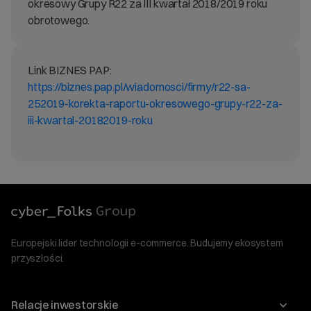
okresowy Grupy R22 za III kwartał 2018/2019 roku
obrotowego.
Link BIZNES PAP:
https://biznes.pap.pl/wiadomosci/firmy/r22-sa-
252019-korekta-raportu-okresowego-grupy-r22-za-
iii-kwartal-20182019-roku
Europejski lider technologii e-commerce. Budujemy ekosystem
przyszłości.
Relacje inwestorskie