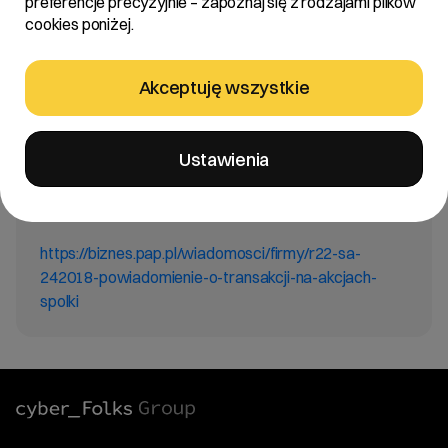
preferencje precyzyjnie – zapoznaj się z rodzajami plików
Treść:
cookies poniżej.
Zarząd R22 S.A. z siedzibą w Poznaniu („Spółka”)
informuje, że wpłynęło do Spółki powiadomienie o
Akceptuję wszystkie
transakcjach wykonywanych na akcjach Spółki od
Roberta Stasika, Wiceprezesa Zarządu Spółki.
Ustawienia
Link BIZNES PAP:
https://biznes.pap.pl/wiadomosci/firmy/r22-sa-
242018-powiadomienie-o-transakcji-na-akcjach-
spolki