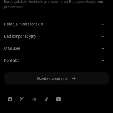
Europejski lider technologii e-commerce. Budujemy ekosystem
przyszłości.
Relacje inwestorskie
Raporty
Ład korporacyjny
Kalendarium
Walne Zgromadzenia
O Grupie
Dywidenda
O Spółce
Kontakt
Dobre Praktyki
Zarząd
Biuro IR
Dokumenty
Akcjonariat
Skontaktuj się z nami
ir@cyberfolks.pl
Historia
+48 61 646 08 00