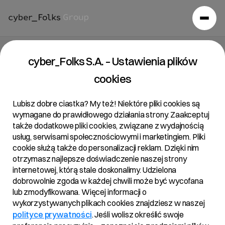
Raport bieżący 24/2018
cyber_Folks S.A. – Ustawienia plików
cookies
29/05/2018 • 14:07
Lubisz dobre ciastka? My też! Niektóre pliki cookies są
wymagane do prawidłowego działania strony. Zaakceptuj
także dodatkowe pliki cookies, związane z wydajnością
Temat:
usług, serwisami społecznościowymi i marketingiem. Pliki
Powiadomienie o transakcji na akcjach Spółki
cookie służą także do personalizacji reklam. Dzięki nim
otrzymasz najlepsze doświadczenie naszej strony
Podstawa Prawna:
internetowej, którą stale doskonalimy. Udzielona
Art. 19 ust. 3 MAR – informacja o transakcjach
dobrowolnie zgoda w każdej chwili może być wycofana
wykonywanych przez osoby pełniące obowiązki
lub zmodyfikowana. Więcej informacji o
zarządcze.
wykorzystywanych plikach cookies znajdziesz w naszej
polityce prywatności
. Jeśli wolisz określić swoje