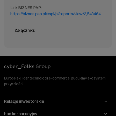
Link BIZNES PAP:
https://biznes.pap.pl/espi/pl/reports/view/2,548464
Załączniki:
Europejski lider technologii e-commerce. Budujemy ekosystem
przyszłości.
Relacje inwestorskie
Raporty
Ład korporacyjny