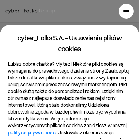
Raport bieżący 23/2023
cyber_Folks S.A. – Ustawienia plików
cookies
24/11/2023 • 20:15
Lubisz dobre ciastka? My też! Niektóre pliki cookies są
wymagane do prawidłowego działania strony. Zaakceptuj
także dodatkowe pliki cookies, związane z wydajnością
Temat:
usług, serwisami społecznościowymi i marketingiem. Pliki
cookie służą także do personalizacji reklam. Dzięki nim
Zawarcie umów lock-up przez Spółkę z wybranymi
otrzymasz najlepsze doświadczenie naszej strony
akcjonariuszami Spółki
internetowej, którą stale doskonalimy. Udzielona
dobrowolnie zgoda w każdej chwili może być wycofana
Podstawa prawna:
lub zmodyfikowana. Więcej informacji o
wykorzystywanych plikach cookies znajdziesz w naszej
Art. 17 ust. 1 MAR – informacje poufne.
polityce prywatności
. Jeśli wolisz określić swoje