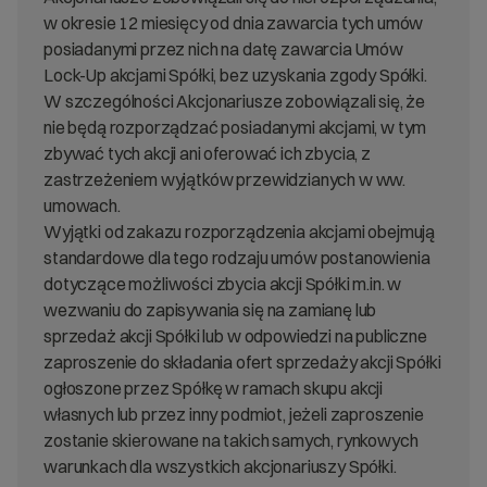
w okresie 12 miesięcy od dnia zawarcia tych umów
posiadanymi przez nich na datę zawarcia Umów
Lock-Up akcjami Spółki, bez uzyskania zgody Spółki.
W szczególności Akcjonariusze zobowiązali się, że
nie będą rozporządzać posiadanymi akcjami, w tym
zbywać tych akcji ani oferować ich zbycia, z
zastrzeżeniem wyjątków przewidzianych w ww.
umowach.
Wyjątki od zakazu rozporządzenia akcjami obejmują
standardowe dla tego rodzaju umów postanowienia
dotyczące możliwości zbycia akcji Spółki m.in. w
wezwaniu do zapisywania się na zamianę lub
sprzedaż akcji Spółki lub w odpowiedzi na publiczne
zaproszenie do składania ofert sprzedaży akcji Spółki
ogłoszone przez Spółkę w ramach skupu akcji
własnych lub przez inny podmiot, jeżeli zaproszenie
zostanie skierowane na takich samych, rynkowych
warunkach dla wszystkich akcjonariuszy Spółki.