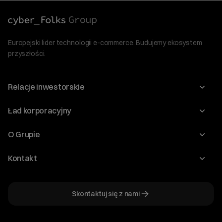
Europejski lider technologii e-commerce. Budujemy ekosystem
przyszłości.
Relacje inwestorskie
Raporty
Ład korporacyjny
Kalendarium
Walne Zgromadzenia
O Grupie
Dywidenda
O Spółce
Kontakt
Dobre Praktyki
Zarząd
Biuro IR
Dokumenty
Akcjonariat
Skontaktuj się z nami
ir@cyberfolks.pl
Historia
+48 61 646 08 00