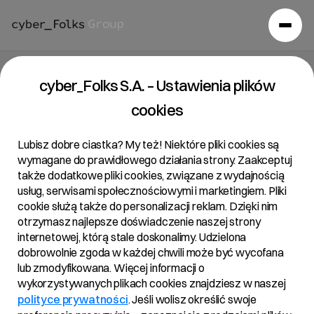
Raport bieżący 23/2022
cyber_Folks S.A. – Ustawienia plików
cookies
20/09/2022 • 00:24
Lubisz dobre ciastka? My też! Niektóre pliki cookies są
wymagane do prawidłowego działania strony. Zaakceptuj
także dodatkowe pliki cookies, związane z wydajnością
Temat:
usług, serwisami społecznościowymi i marketingiem. Pliki
cookie służą także do personalizacji reklam. Dzięki nim
Ujawnienie stanu posiadania – znaczne pakiety
otrzymasz najlepsze doświadczenie naszej strony
internetowej, którą stale doskonalimy. Udzielona
Podstawa prawna:
dobrowolnie zgoda w każdej chwili może być wycofana
Art. 70 pkt 1 Ustawy o ofercie – nabycie lub zbycie
lub zmodyfikowana. Więcej informacji o
wykorzystywanych plikach cookies znajdziesz w naszej
znacznego pakietu akcji
polityce prywatności
. Jeśli wolisz określić swoje