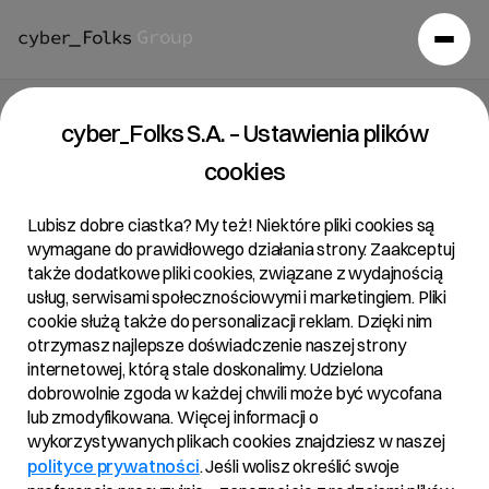
Raport bieżący 21/2019
cyber_Folks S.A. – Ustawienia plików
cookies
16/07/2019 • 15:59
Lubisz dobre ciastka? My też! Niektóre pliki cookies są
wymagane do prawidłowego działania strony. Zaakceptuj
także dodatkowe pliki cookies, związane z wydajnością
Temat:
usług, serwisami społecznościowymi i marketingiem. Pliki
Powiadomienie o transakcjach na akcjach Spółki
cookie służą także do personalizacji reklam. Dzięki nim
otrzymasz najlepsze doświadczenie naszej strony
internetowej, którą stale doskonalimy. Udzielona
dobrowolnie zgoda w każdej chwili może być wycofana
Podstawa prawna:
lub zmodyfikowana. Więcej informacji o
Art. 19 ust. 3 MAR – informacja o transakcjach
wykorzystywanych plikach cookies znajdziesz w naszej
wykonywanych przez osoby pełniące obowiązki
polityce prywatności
. Jeśli wolisz określić swoje
zarządcze.