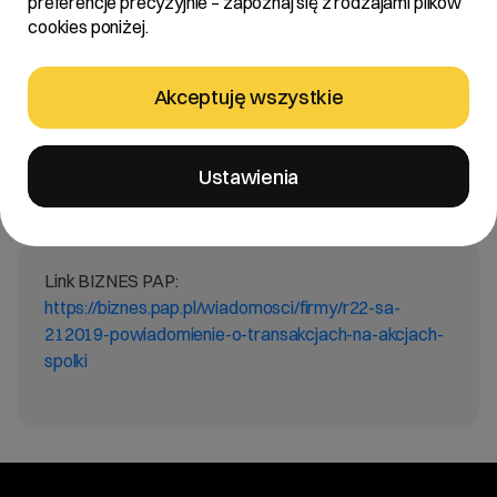
preferencje precyzyjnie – zapoznaj się z rodzajami plików
cookies poniżej.
Treść:
Zarząd R22 S.A. z siedzibą w Poznaniu „Spółka”
Akceptuję wszystkie
informuje, że wpłynęło do Spółki powiadomienie o
transakcjach wykonywanych na akcjach Spółki od
Pana Jacka Ducha – Przewodniczącego Rady
Ustawienia
Nadzorczej Spółki.
Link BIZNES PAP:
https://biznes.pap.pl/wiadomosci/firmy/r22-sa-
212019-powiadomienie-o-transakcjach-na-akcjach-
spolki