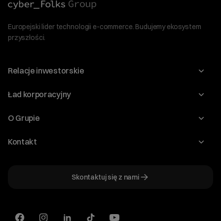
Europejski lider technologii e-commerce. Budujemy ekosystem
przyszłości.
Relacje inwestorskie
Raporty
Ład korporacyjny
Kalendarium
Walne Zgromadzenia
O Grupie
Dywidenda
O Spółce
Kontakt
Dobre Praktyki
Zarząd
Biuro IR
Dokumenty
Akcjonariat
Skontaktuj się z nami
ir@cyberfolks.pl
Historia
+48 61 646 08 00