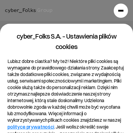
Raport bieżący 21/2022
cyber_Folks S.A. – Ustawienia plików
cookies
22/08/2022 • 21:43
Lubisz dobre ciastka? My też! Niektóre pliki cookies są
wymagane do prawidłowego działania strony. Zaakceptuj
także dodatkowe pliki cookies, związane z wydajnością
Temat:
usług, serwisami społecznościowymi i marketingiem. Pliki
cookie służą także do personalizacji reklam. Dzięki nim
Ujawnienie stanu posiadania – znaczne pakiety
otrzymasz najlepsze doświadczenie naszej strony
internetowej, którą stale doskonalimy. Udzielona
Podstawa prawna:
dobrowolnie zgoda w każdej chwili może być wycofana
Art. 70 pkt 1 Ustawy o ofercie – nabycie lub zbycie
lub zmodyfikowana. Więcej informacji o
wykorzystywanych plikach cookies znajdziesz w naszej
znacznego pakietu akcji
polityce prywatności
. Jeśli wolisz określić swoje