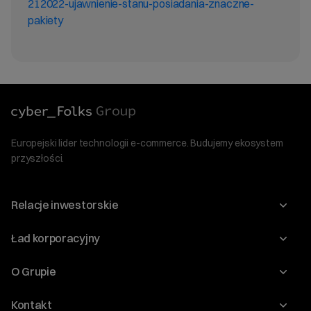
212022-ujawnienie-stanu-posiadania-znaczne-
pakiety
Europejski lider technologii e-commerce. Budujemy ekosystem
przyszłości.
Relacje inwestorskie
Raporty
Ład korporacyjny
Kalendarium
Walne Zgromadzenia
O Grupie
Dywidenda
O Spółce
Kontakt