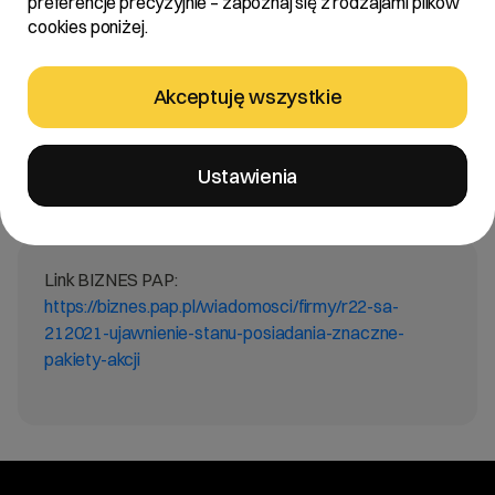
preferencje precyzyjnie – zapoznaj się z rodzajami plików
cookies poniżej.
Treść:
Zarząd R22 spółka akcyjna „Spółka” informuje, iż w
dniu 1 października 2021 roku wpłynęło do Spółki
Akceptuję wszystkie
zawiadomienie od Santander Towarzystwo
Funduszy Inwestycyjnych S.A. z siedzibą w Poznaniu,
które Spółka przekazuje w załączeniu do niniejszego
Ustawienia
raportu.
Link BIZNES PAP:
https://biznes.pap.pl/wiadomosci/firmy/r22-sa-
212021-ujawnienie-stanu-posiadania-znaczne-
pakiety-akcji