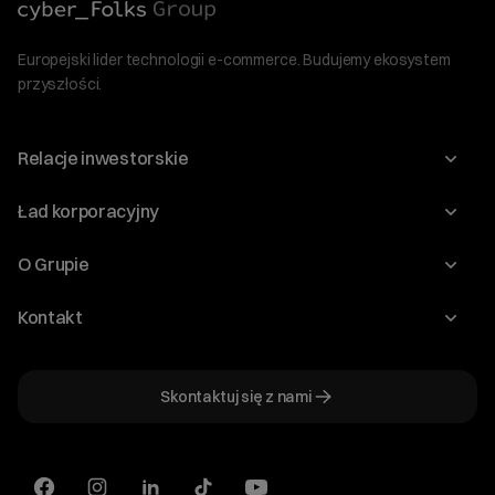
Europejski lider technologii e-commerce. Budujemy ekosystem
przyszłości.
Relacje inwestorskie
Raporty
Ład korporacyjny
Kalendarium
Walne Zgromadzenia
O Grupie
Dywidenda
O Spółce
Kontakt
Dobre Praktyki
Zarząd
Biuro IR
Dokumenty
Akcjonariat
Skontaktuj się z nami
ir@cyberfolks.pl
Historia
+48 61 646 08 00