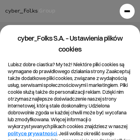
Raport bieżący 21/2021
cyber_Folks S.A. – Ustawienia plików
cookies
01/10/2021 • 15:40
Lubisz dobre ciastka? My też! Niektóre pliki cookies są
wymagane do prawidłowego działania strony. Zaakceptuj
także dodatkowe pliki cookies, związane z wydajnością
Temat:
usług, serwisami społecznościowymi i marketingiem. Pliki
Ujawnienie stanu posiadania – znaczne pakiety akcji
cookie służą także do personalizacji reklam. Dzięki nim
otrzymasz najlepsze doświadczenie naszej strony
internetowej, którą stale doskonalimy. Udzielona
dobrowolnie zgoda w każdej chwili może być wycofana
Podstawa prawna:
lub zmodyfikowana. Więcej informacji o
Art. 70 pkt 1 Ustawy o ofercie – nabycie lub zbycie
wykorzystywanych plikach cookies znajdziesz w naszej
znacznego pakietu akcji
polityce prywatności
. Jeśli wolisz określić swoje