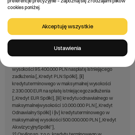
preferencje precyzyjnie – zapoznaj się z rodzajami plików
cookies poniżej.
Zarząd cyber_Folks S.A. z siedzibą w
Poznaniu[„Spółka”] informuje, że w dniu 10 stycznia
2025 roku pomiędzySpółką, Oxylion sp. z o.o. i Vercom
Akceptuję wszystkie
S.A. [„Kredytobiorcy”], a mBankS.A. i Bankiem Polska
Kasa Opieki S.A. [„Kredytodawcy”] zawartazostała
umowa kredytu [„Umowa”] w ramach, której
Ustawienia
Kredytodawcyudzielili:
1] Spółce: [i] kredytu terminowego w maksymalnej
wysokości 95.400.000 PLN naspłatę istniejącego
zadłużenia [„Kredyt PLN Spółki], [ii]
kredytuterminowego w maksymalnej wysokości
2.330.000 EUR na spłatę istniejącegozadłużenia
[„Kredyt EUR Spółki], [iii] kredytu odnawialnego w
maksymalnejwysokości 10.000.000 PLN [„Kredyt
Odnawialny Spółki] i [iv] kredytuterminowego w
maksymalnej wysokości 500.000.000 PLN [„Kredyt
AkwizycyjnySpółki”],
2] Oxylion sp. z o.o.: kredytu terminowego w