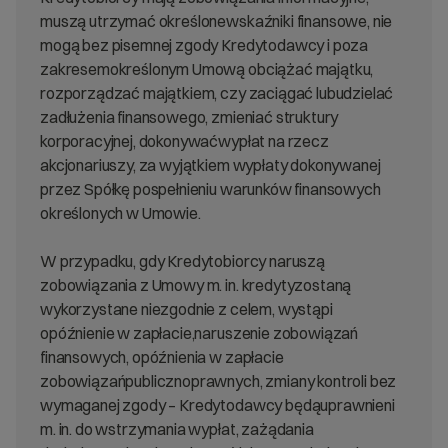
muszą utrzymać określonewskaźniki finansowe, nie
mogą bez pisemnej zgody Kredytodawcy i poza
zakresemokreślonym Umową obciążać majątku,
rozporządzać majątkiem, czy zaciągać lubudzielać
zadłużenia finansowego, zmieniać struktury
korporacyjnej, dokonywaćwypłat na rzecz
akcjonariuszy, za wyjątkiem wypłaty dokonywanej
przez Spółkę pospełnieniu warunków finansowych
określonych w Umowie.
W przypadku, gdy Kredytobiorcy naruszą
zobowiązania z Umowy m. in. kredytyzostaną
wykorzystane niezgodnie z celem, wystąpi
opóźnienie w zapłacie,naruszenie zobowiązań
finansowych, opóźnienia w zapłacie
zobowiązańpublicznoprawnych, zmiany kontroli bez
wymaganej zgody – Kredytodawcy będąuprawnieni
m. in. do wstrzymania wypłat, zażądania