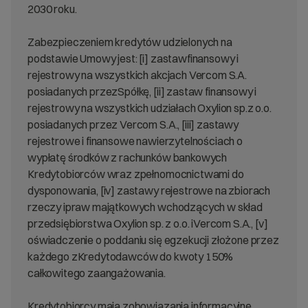
2030 roku.
Zabezpieczeniem kredytów udzielonych na
podstawie Umowy jest: [i] zastawfinansowy i
rejestrowy na wszystkich akcjach Vercom S.A.
posiadanych przezSpółkę, [ii] zastaw finansowy i
rejestrowy na wszystkich udziałach Oxylion sp.z o.o.
posiadanych przez Vercom S.A., [iii] zastawy
rejestrowe i finansowe nawierzytelnościach o
wypłatę środków z rachunków bankowych
Kredytobiorców wraz zpełnomocnictwami do
dysponowania, [iv] zastawy rejestrowe na zbiorach
rzeczy ipraw majątkowych wchodzących w skład
przedsiębiorstwa Oxylion sp. z o.o. iVercom S.A., [v]
oświadczenie o poddaniu się egzekucji złożone przez
każdego zKredytodawców do kwoty 150%
całkowitego zaangażowania.
Kredytobiorcy mają zobowiązania informacyjne,