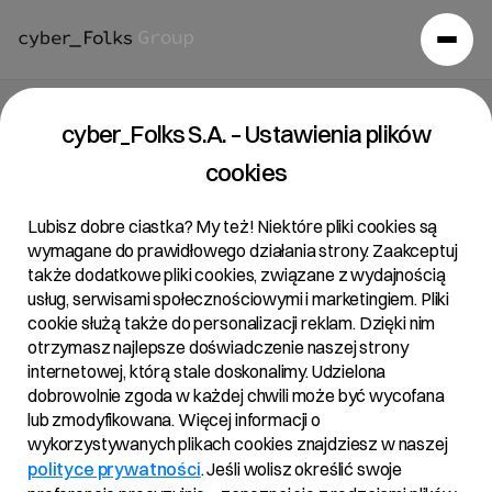
Raport bieżący 1/2025
cyber_Folks S.A. – Ustawienia plików
cookies
12/01/2025 • 9:56
Lubisz dobre ciastka? My też! Niektóre pliki cookies są
wymagane do prawidłowego działania strony. Zaakceptuj
także dodatkowe pliki cookies, związane z wydajnością
Temat:
usług, serwisami społecznościowymi i marketingiem. Pliki
cookie służą także do personalizacji reklam. Dzięki nim
Zawarcie umowy kredytu
otrzymasz najlepsze doświadczenie naszej strony
internetowej, którą stale doskonalimy. Udzielona
Podstawa prawna:
dobrowolnie zgoda w każdej chwili może być wycofana
lub zmodyfikowana. Więcej informacji o
Art. 17 ust. 1 MAR – informacje poufne.
wykorzystywanych plikach cookies znajdziesz w naszej
polityce prywatności
. Jeśli wolisz określić swoje
Treść: