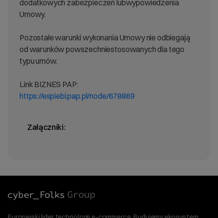
dodatkowych zabezpieczeń lubwypowiedzenia
Umowy.
Pozostałe warunki wykonania Umowy nie odbiegają
od warunków powszechniestosowanych dla tego
typu umów.
Link BIZNES PAP:
https://espiebi.pap.pl/node/678869
Załączniki:
Europejski lider technologii e-commerce. Budujemy ekosystem