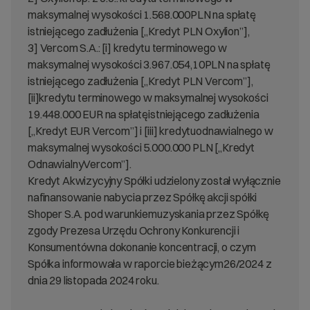
maksymalnej wysokości 1.568.000PLN na spłatę
istniejącego zadłużenia [„Kredyt PLN Oxylion”],
3] Vercom S.A.: [i] kredytu terminowego w
maksymalnej wysokości 3.967.054,10PLN na spłatę
istniejącego zadłużenia [„Kredyt PLN Vercom”],
[ii]kredytu terminowego w maksymalnej wysokości
19.448.000 EUR na spłatęistniejącego zadłużenia
[„Kredyt EUR Vercom”] i [iii] kredytuodnawialnego w
maksymalnej wysokości 5.000.000 PLN [„Kredyt
OdnawialnyVercom”].
Kredyt Akwizycyjny Spółki udzielony został wyłącznie
nafinansowanie nabycia przez Spółkę akcji spółki
Shoper S.A. pod warunkiemuzyskania przez Spółkę
zgody Prezesa Urzędu Ochrony Konkurencji i
Konsumentówna dokonanie koncentracji, o czym
Spółka informowała w raporcie bieżącym26/2024 z
dnia 29 listopada 2024 roku.