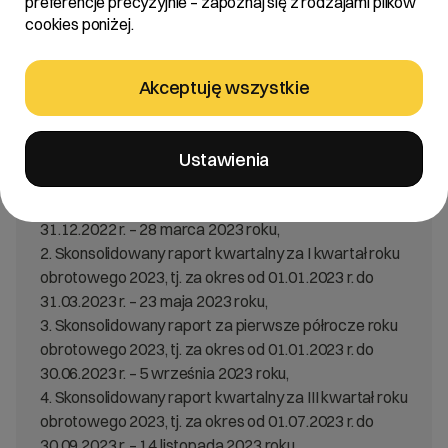
preferencje precyzyjnie – zapoznaj się z rodzajami plików
cookies poniżej.
Treść:
Zarząd R22 S.A. z siedzibą w Poznaniu dalej jako
Akceptuję wszystkie
„Spółka” podaje do publicznej wiadomości terminy
publikacji raportów okresowych w roku obrotowym
01.01.2023 – 31.12.2023:
Ustawienia
1. Jednostkowy i skonsolidowany raport roczny za rok
obrotowy 2022, tj. za okres od 01.01.2022 r. do
31.12.2022 r. – 28 marca 2023 roku,
2. Skonsolidowany raport kwartalny za I kwartał roku
obrotowego 2023, tj. za okres od 01.01.2023 r. do
31.03.2023 r. – 23 maja 2023 roku,
3. Skonsolidowany raport za pierwsze półrocze roku
obrotowego 2023, tj. za okres od 01.01.2023 r. do
30.06.2023 r. – 5 września 2023 roku,
4. Skonsolidowany raport kwartalny za III kwartał roku
obrotowego 2023, tj. za okres od 01.07.2023 r. do
30.09.2023 r. – 14 listopada 2023 roku.