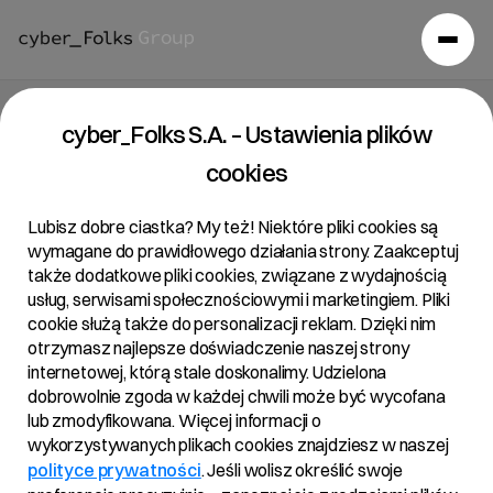
Raport bieżący 2/2023
cyber_Folks S.A. – Ustawienia plików
cookies
31/01/2023 • 20:23
Lubisz dobre ciastka? My też! Niektóre pliki cookies są
wymagane do prawidłowego działania strony. Zaakceptuj
także dodatkowe pliki cookies, związane z wydajnością
Temat:
usług, serwisami społecznościowymi i marketingiem. Pliki
cookie służą także do personalizacji reklam. Dzięki nim
Terminy publikacji raportów okresowych w roku
otrzymasz najlepsze doświadczenie naszej strony
obrotowym 2023
internetowej, którą stale doskonalimy. Udzielona
dobrowolnie zgoda w każdej chwili może być wycofana
Podstawa prawna:
lub zmodyfikowana. Więcej informacji o
wykorzystywanych plikach cookies znajdziesz w naszej
Art. 56 ust. 1 pkt 2 Ustawy o ofercie – informacje
polityce prywatności
. Jeśli wolisz określić swoje
bieżące i okresowe