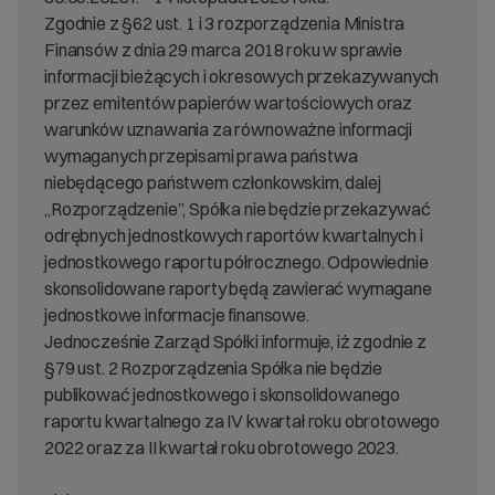
Zgodnie z §62 ust. 1 i 3 rozporządzenia Ministra
Finansów z dnia 29 marca 2018 roku w sprawie
informacji bieżących i okresowych przekazywanych
przez emitentów papierów wartościowych oraz
warunków uznawania za równoważne informacji
wymaganych przepisami prawa państwa
niebędącego państwem członkowskim, dalej
„Rozporządzenie”, Spółka nie będzie przekazywać
odrębnych jednostkowych raportów kwartalnych i
jednostkowego raportu półrocznego. Odpowiednie
skonsolidowane raporty będą zawierać wymagane
jednostkowe informacje finansowe.
Jednocześnie Zarząd Spółki informuje, iż zgodnie z
§79 ust. 2 Rozporządzenia Spółka nie będzie
publikować jednostkowego i skonsolidowanego
raportu kwartalnego za IV kwartał roku obrotowego
2022 oraz za II kwartał roku obrotowego 2023.