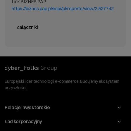
Link BIZNES PAP:
https://biznes.pap.pl/espi/pl/reports/view/2,527742
Załączniki:
Europejski lider technologii e-commerce. Budujemy ekosystem
przyszłości.
Relacje inwestorskie
Raporty
Ład korporacyjny
Kalendarium