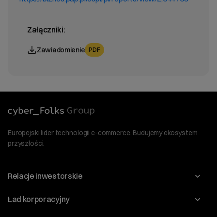
Załączniki:
Zawiadomienie
PDF
Europejski lider technologii e-commerce. Budujemy ekosystem
przyszłości.
Relacje inwestorskie
Raporty
Ład korporacyjny
Kalendarium