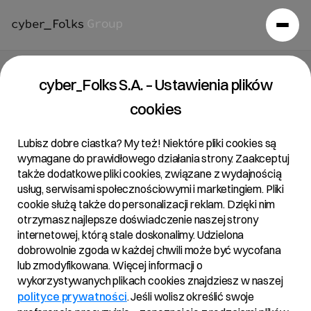
Raport bieżący 19/2023
cyber_Folks S.A. – Ustawienia plików
cookies
26/10/2023 • 17:30
Lubisz dobre ciastka? My też! Niektóre pliki cookies są
wymagane do prawidłowego działania strony. Zaakceptuj
także dodatkowe pliki cookies, związane z wydajnością
Temat:
usług, serwisami społecznościowymi i marketingiem. Pliki
cookie służą także do personalizacji reklam. Dzięki nim
Zawiadomienie o zmianie stanu posiadania akcji Spółki
otrzymasz najlepsze doświadczenie naszej strony
internetowej, którą stale doskonalimy. Udzielona
Podstawa prawna:
dobrowolnie zgoda w każdej chwili może być wycofana
lub zmodyfikowana. Więcej informacji o
Art. 70 pkt 1 Ustawy o ofercie – nabycie lub zbycie
wykorzystywanych plikach cookies znajdziesz w naszej
znacznego pakietu akcji
polityce prywatności
. Jeśli wolisz określić swoje