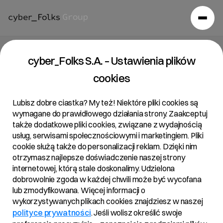
Raport bieżący 18/2020
cyber_Folks S.A. – Ustawienia plików
cookies
12/05/2020 • 13:41
Lubisz dobre ciastka? My też! Niektóre pliki cookies są
wymagane do prawidłowego działania strony. Zaakceptuj
także dodatkowe pliki cookies, związane z wydajnością
Temat:
usług, serwisami społecznościowymi i marketingiem. Pliki
Podjęcie uchwały przez Zwyczajne Walne
cookie służą także do personalizacji reklam. Dzięki nim
otrzymasz najlepsze doświadczenie naszej strony
Zgromadzenie spółki zależnej Vercom S.A. o podziale
internetowej, którą stale doskonalimy. Udzielona
zysku za 2019 rok obrotowy oraz skupie akcji
dobrowolnie zgoda w każdej chwili może być wycofana
własnych w celu umorzenia
lub zmodyfikowana. Więcej informacji o
wykorzystywanych plikach cookies znajdziesz w naszej
polityce prywatności
. Jeśli wolisz określić swoje
Podstawa prawna: