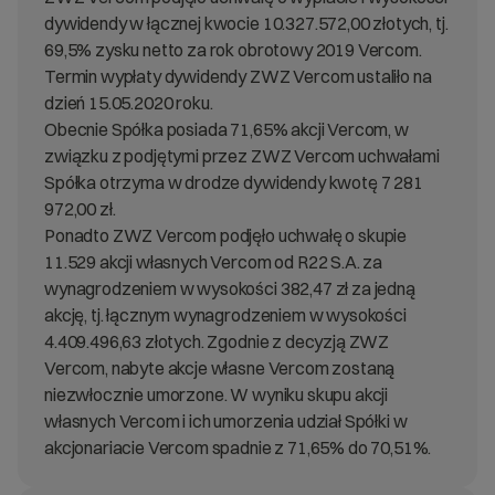
dywidendy w łącznej kwocie 10.327.572,00 złotych, tj.
69,5% zysku netto za rok obrotowy 2019 Vercom.
Termin wypłaty dywidendy ZWZ Vercom ustaliło na
dzień 15.05.2020 roku.
Obecnie Spółka posiada 71,65% akcji Vercom, w
związku z podjętymi przez ZWZ Vercom uchwałami
Spółka otrzyma w drodze dywidendy kwotę 7 281
972,00 zł.
Ponadto ZWZ Vercom podjęło uchwałę o skupie
11.529 akcji własnych Vercom od R22 S.A. za
wynagrodzeniem w wysokości 382,47 zł za jedną
akcję, tj. łącznym wynagrodzeniem w wysokości
4.409.496,63 złotych. Zgodnie z decyzją ZWZ
Vercom, nabyte akcje własne Vercom zostaną
niezwłocznie umorzone. W wyniku skupu akcji
własnych Vercom i ich umorzenia udział Spółki w
akcjonariacie Vercom spadnie z 71,65% do 70,51%.