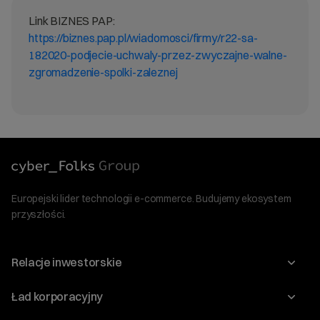
Link BIZNES PAP:
https://biznes.pap.pl/wiadomosci/firmy/r22-sa-
182020-podjecie-uchwaly-przez-zwyczajne-walne-
zgromadzenie-spolki-zaleznej
Europejski lider technologii e-commerce. Budujemy ekosystem
przyszłości.
Relacje inwestorskie
Raporty
Ład korporacyjny
Kalendarium