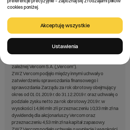
preferencje precyzyjnie – zapoznaj się z rodzajami plików
Art. 17 ust. 1 MAR – informacje poufne.
cookies poniżej.
Treść:
Akceptuję wszystkie
Zarząd R22 S.A. z siedzibą w Poznaniu „Spółka”
Ustawienia
informuje, że w dniu 12.05.2020 roku odbyło się
Zwyczajne Walne Zgromadzenie („ZWZ”) spółki
zależnej Vercom S.A. („Vercom”).
ZWZ Vercom podjęło między innymi uchwały o
zatwierdzeniu sprawozdania finansowego i
sprawozdania Zarządu za rok obrotowy obejmujący
okres od 01.01.2019 r. do 31.12.2019 r. oraz uchwałę o
podziale zysku netto za rok obrotowy 2019 r. w
wysokości 14,86 mln zł i przeznaczeniu 10,33 mln zł na
dywidendę dla akcjonariuszy Vercom oraz
przeznaczeniu 4,53 mln zł na kapitał zapasowy.
ZWZ Vercom podjęło uchwałę o wypłacie i wysokości