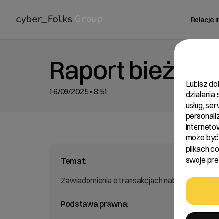
Relacje 
Raport bieżący
Lubisz do
16/09/2025 • 8:51
działania
usług, se
personali
interneto
może być 
plikach c
swoje pref
Temat:
Zawiadomienia o transakcjach nabycia w trybie
Podstawa prawna: