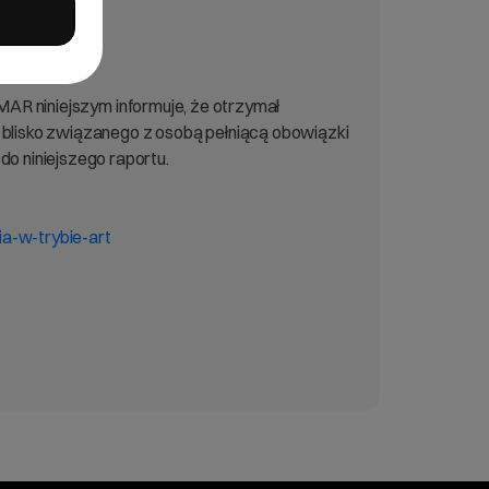
 zarządcze
MAR niniejszym informuje, że otrzymał
 blisko związanego z osobą pełniącą obowiązki
o niniejszego raportu.
ia-w-trybie-art