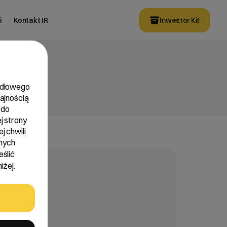
i
Kontakt IR
Inwestor Kit
widłowego
dajnością
 do
j strony
j chwili
nych
eślić
iżej.