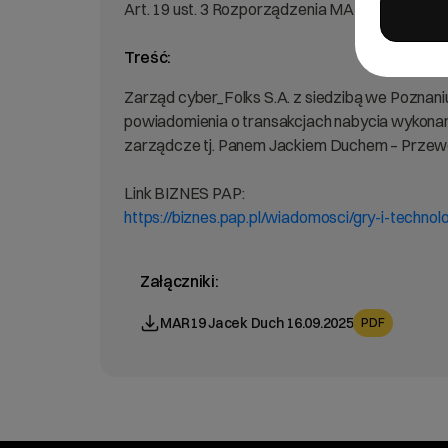
Art. 19 ust. 3 Rozporządzenia MAR – informac
Treść:
Zarząd cyber_Folks S.A. z siedzibą we Poznaniu
powiadomienia o transakcjach nabycia wykonany
zarządcze tj. Panem Jackiem Duchem – Przewod
Link BIZNES PAP:
https://biznes.pap.pl/wiadomosci/gry-i-techn
Załączniki:
MAR19 Jacek Duch 16.09.2025
PDF