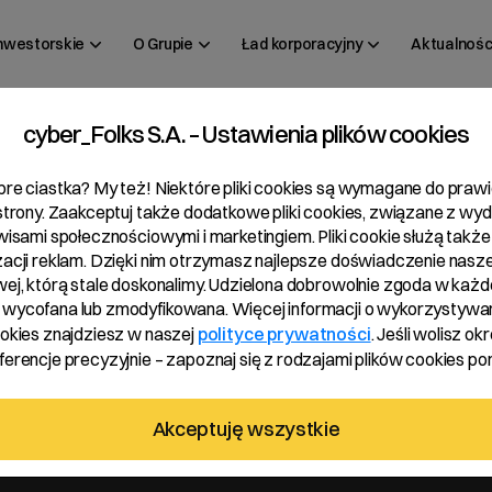
inwestorskie
O Grupie
Ład korporacyjny
Aktualnośc
cyber_Folks S.A. – Ustawienia plików cookies
 17/2025
bre ciastka? My też! Niektóre pliki cookies są wymagane do pra
 strony. Zaakceptuj także dodatkowe pliki cookies, związane z wy
rwisami społecznościowymi i marketingiem. Pliki cookie służą także
zacji reklam. Dzięki nim otrzymasz najlepsze doświadczenie nasze
wej, którą stale doskonalimy. Udzielona dobrowolnie zgoda w każde
wycofana lub zmodyfikowana. Więcej informacji o wykorzystywa
ookies znajdziesz w naszej
polityce prywatności
. Jeśli wolisz okr
erencje precyzyjnie – zapoznaj się z rodzajami plików cookies pon
 art. 19 MAR
Akceptuję wszystkie