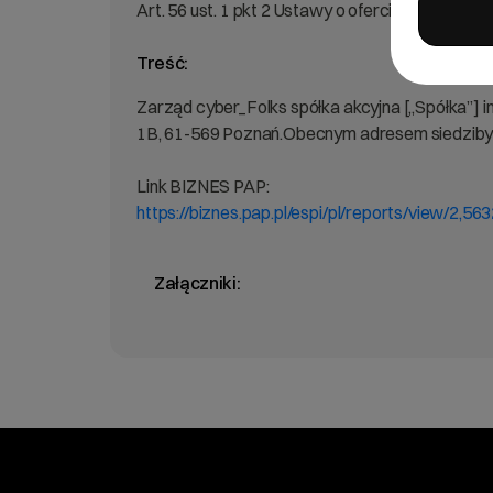
Art. 56 ust. 1 pkt 2 Ustawy o ofercie – informac
Treść:
Zarząd cyber_Folks spółka akcyjna [„Spółka”] inf
1B, 61-569 Poznań.Obecnym adresem siedziby Sp
Link BIZNES PAP:
https://biznes.pap.pl/espi/pl/reports/view/2,56
Załączniki: