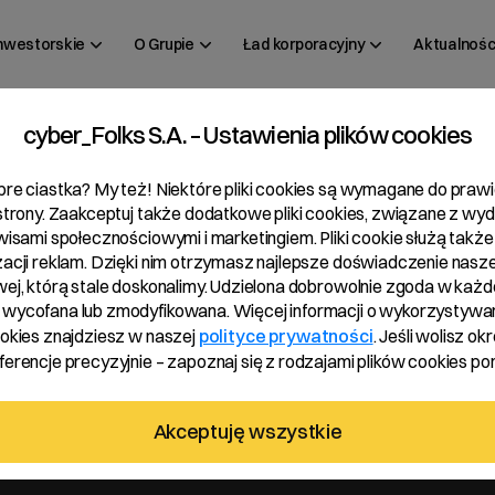
inwestorskie
O Grupie
Ład korporacyjny
Aktualnośc
cyber_Folks S.A. – Ustawienia plików cookies
 17/2024
bre ciastka? My też! Niektóre pliki cookies są wymagane do pra
 strony. Zaakceptuj także dodatkowe pliki cookies, związane z wy
rwisami społecznościowymi i marketingiem. Pliki cookie służą także
zacji reklam. Dzięki nim otrzymasz najlepsze doświadczenie nasze
wej, którą stale doskonalimy. Udzielona dobrowolnie zgoda w każde
wycofana lub zmodyfikowana. Więcej informacji o wykorzystywa
ookies znajdziesz w naszej
polityce prywatności
. Jeśli wolisz okr
erencje precyzyjnie – zapoznaj się z rodzajami plików cookies pon
Akceptuję wszystkie