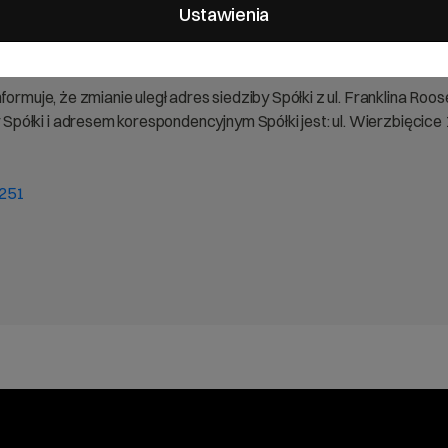
je bieżące i okresowe
Ustawienia
ormuje, że zmianie uległ adres siedziby Spółki z ul. Franklina Roo
ółki i adresem korespondencyjnym Spółki jest: ul. Wierzbięcice
3251