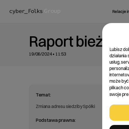
Relacje 
Raport bieżący
Lubisz do
19/06/2024 • 11:53
działania
usług, se
personali
interneto
może być 
plikach c
swoje pref
Temat:
Zmiana adresu siedziby Spółki
Podstawa prawna: