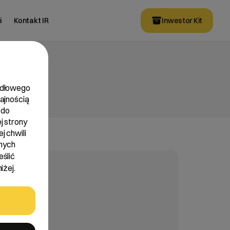
i
Kontakt IR
Inwestor Kit
widłowego
dajnością
 do
j strony
j chwili
nych
eślić
iżej.