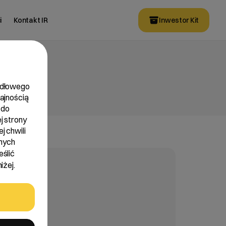
i
Kontakt IR
Inwestor Kit
widłowego
dajnością
 do
j strony
j chwili
nych
eślić
iżej.