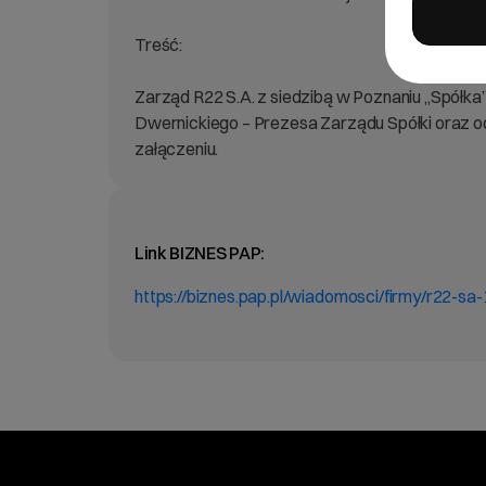
Treść:
Zarząd R22 S.A. z siedzibą w Poznaniu „Spółka
Dwernickiego – Prezesa Zarządu Spółki oraz 
załączeniu.
Link BIZNES PAP:
https://biznes.pap.pl/wiadomosci/firmy/r22-s