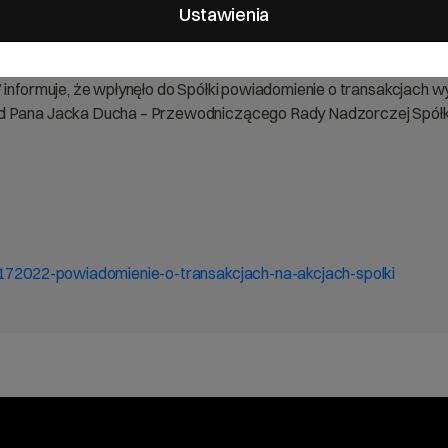
Ustawienia
” informuje, że wpłynęło do Spółki powiadomienie o transakcjach 
od Pana Jacka Ducha – Przewodniczącego Rady Nadzorczej Spółk
a-172022-powiadomienie-o-transakcjach-na-akcjach-spolki