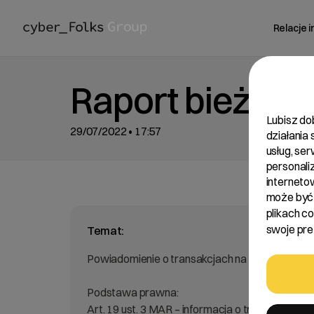
Relacje 
Raport bieżący
Lubisz do
29/07/2022 • 17:57
działania
usług, se
personali
interneto
może być 
plikach c
swoje pref
Temat:
Powiadomienie o transakcjach na akcjach Spółk
Podstawa prawna:
Art. 19 ust. 3 MAR – informacja o transakcjac