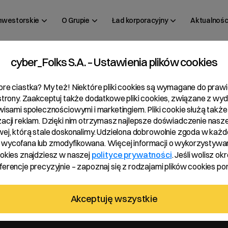
inwestorskie
O Grupie
Ład korporacyjny
Aktualnośc
cyber_Folks S.A. – Ustawienia plików cookies
 17/2022
bre ciastka? My też! Niektóre pliki cookies są wymagane do pra
 strony. Zaakceptuj także dodatkowe pliki cookies, związane z wy
rwisami społecznościowymi i marketingiem. Pliki cookie służą także
zacji reklam. Dzięki nim otrzymasz najlepsze doświadczenie nasze
wej, którą stale doskonalimy. Udzielona dobrowolnie zgoda w każde
wycofana lub zmodyfikowana. Więcej informacji o wykorzystywa
ookies znajdziesz w naszej
polityce prywatności
. Jeśli wolisz okr
erencje precyzyjnie – zapoznaj się z rodzajami plików cookies pon
i
Akceptuję wszystkie
h wykonywanych przez osoby pełniące obowiązki zarządcze.