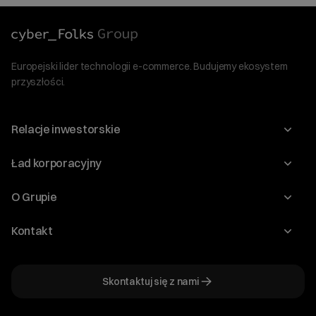
Europejski lider technologii e-commerce. Budujemy ekosystem
przyszłości.
Relacje inwestorskie
Raporty
Ład korporacyjny
Kalendarium
Walne Zgromadzenia
O Grupie
Dywidenda
O Spółce
Kontakt
Dobre Praktyki
Zarząd
Biuro IR
Dokumenty
Akcjonariat
Skontaktuj się z nami
ir@cyberfolks.pl
Historia
+48 61 646 08 00