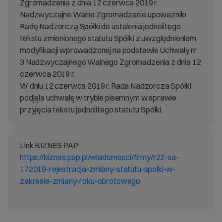
Zgromadzenia z dnia 12 czerwca 2019 r.
Nadzwyczajne Walne Zgromadzenie upoważniło
Radę Nadzorczą Spółki do ustalenia jednolitego
tekstu zmienionego statutu Spółki z uwzględnieniem
modyfikacji wprowadzonej na podstawie Uchwały nr
3 Nadzwyczajnego Walnego Zgromadzenia z dnia 12
czerwca 2019 r.
W dniu 12 czerwca 2019 r. Rada Nadzorcza Spółki
podjęła uchwałę w trybie pisemnym w sprawie
przyjęcia tekstu jednolitego statutu Spółki.
Link BIZNES PAP:
https://biznes.pap.pl/wiadomosci/firmy/r22-sa-
172019-rejestracja-zmiany-statutu-spolki-w-
zakresie-zmiany-roku-obrotowego