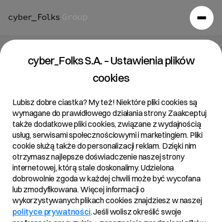
Raport bieżący 17/2019
cyber_Folks S.A. – Ustawienia plików
cookies
28/06/2019 • 14:16
Lubisz dobre ciastka? My też! Niektóre pliki cookies są
wymagane do prawidłowego działania strony. Zaakceptuj
także dodatkowe pliki cookies, związane z wydajnością
Temat:
usług, serwisami społecznościowymi i marketingiem. Pliki
Rejestracja zmiany Statutu Spółki w zakresie zmiany
cookie służą także do personalizacji reklam. Dzięki nim
otrzymasz najlepsze doświadczenie naszej strony
roku obrotowego i podatkowego
internetowej, którą stale doskonalimy. Udzielona
Podstawa Prawna:
dobrowolnie zgoda w każdej chwili może być wycofana
§ 5 pkt 1) rozporządzenia Ministra Finansów z dnia
lub zmodyfikowana. Więcej informacji o
29 marca 2018 r. w sprawie informacji bieżących i
wykorzystywanych plikach cookies znajdziesz w naszej
okresowych przekazywanych przez emitentów
polityce prywatności
. Jeśli wolisz określić swoje
papierów wartościowych oraz warunków uznawania