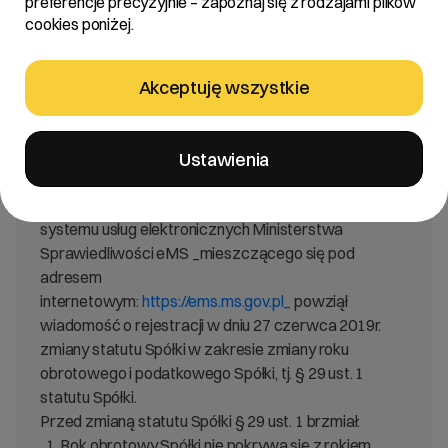
preferencje precyzyjnie – zapoznaj się z rodzajami plików
za równoważne informacji wymaganych przepisami
cookies poniżej.
prawa państwa niebędącego państwem
członkowskim w zw. z art. 56 ust. 1 pkt 2 Ustawy o
ofercie – informacje bieżące i okresowe.
Akceptuję wszystkie
Treść:
Ustawienia
Zarząd R22 S.A. z siedzibą w Poznaniu _”Spółka”_
informuje, że w dniu 28 czerwca 2019 r. za pomocą
systemu usług elektronicznych Ministerstwa
Sprawiedliwości eMS _mieszczącego się pod
adresem
internetowym:
https://ems.ms.gov.pl_
powziął
wiadomość o rejestracji w dniu 27 czerwca 2019r.
zmiany statutu Spółki w zakresie zmiany roku
obrotowego i podatkowego Spółki, tj. § 29 ust. 1
statutu Spółki.
Przed zmianą statutu Spółki § 29 ust. 1 brzmiał:
„1. Rok obrotowy Spółki nie pokrywa się z rokiem