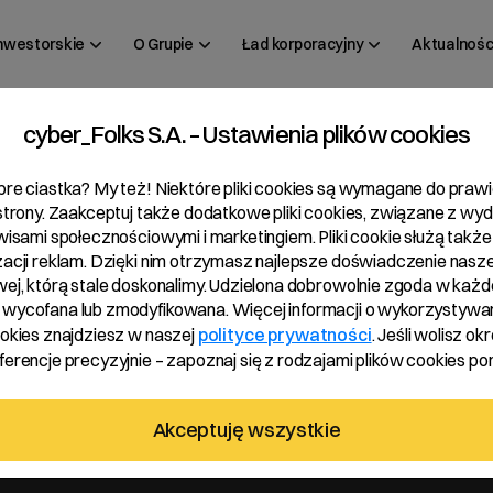
inwestorskie
O Grupie
Ład korporacyjny
Aktualnośc
cyber_Folks S.A. – Ustawienia plików cookies
 16/2024
bre ciastka? My też! Niektóre pliki cookies są wymagane do pra
 strony. Zaakceptuj także dodatkowe pliki cookies, związane z wy
rwisami społecznościowymi i marketingiem. Pliki cookie służą także
zacji reklam. Dzięki nim otrzymasz najlepsze doświadczenie nasze
wej, którą stale doskonalimy. Udzielona dobrowolnie zgoda w każde
wycofana lub zmodyfikowana. Więcej informacji o wykorzystywa
ookies znajdziesz w naszej
polityce prywatności
. Jeśli wolisz okr
erencje precyzyjnie – zapoznaj się z rodzajami plików cookies pon
j 5% głosów na ZWZ cyber_Folks S.A. w dniu 27.05.2024 roku
Akceptuję wszystkie