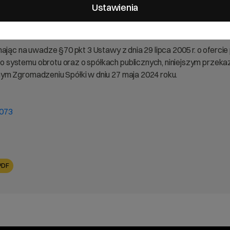
yżej 5 %
Ustawienia
ając na uwadze §70 pkt 3 Ustawy z dnia 29 lipca 2005 r. o oferci
systemu obrotu oraz o spółkach publicznych, niniejszym przeka
ym Zgromadzeniu Spółki w dniu 27 maja 2024 roku.
2073
PDF