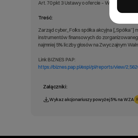
Art. 70 pkt 3 Ustawy o ofercie – WZA lista pow
Treść:
Zarząd cyber_Folks spółka akcyjna [„Spółka”] m
instrumentów finansowych do zorganizowanego 
najmniej 5% liczby głosów na Zwyczajnym Waln
Link BIZNES PAP:
https://biznes.pap.pl/espi/pl/reports/view/2,56
Załączniki:
Wykaz akcjonariuszy powyżej 5% na WZA