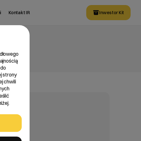
i
Kontakt IR
Inwestor Kit
widłowego
dajnością
 do
j strony
j chwili
nych
eślić
iżej.