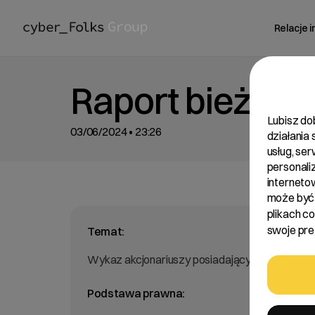
Relacje 
Raport bieżący
Lubisz do
03/06/2024 • 23:26
działania
usług, se
personali
interneto
może być 
plikach c
swoje pref
Temat:
Wykaz akcjonariuszy posiadających co najmnie
Podstawa prawna: