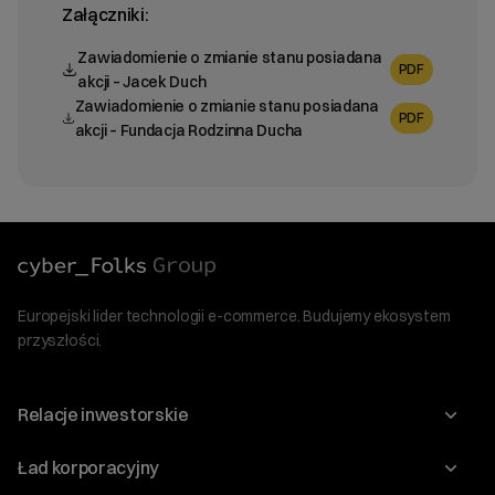
Załączniki:
Zawiadomienie o zmianie stanu posiadana
PDF
akcji – Jacek Duch
Zawiadomienie o zmianie stanu posiadana
PDF
akcji – Fundacja Rodzinna Ducha
Europejski lider technologii e-commerce. Budujemy ekosystem
przyszłości.
Relacje inwestorskie
Raporty
Ład korporacyjny