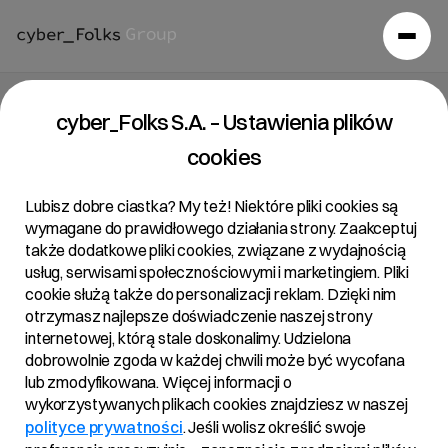
Raport bieżący 15/2024
cyber_Folks S.A. – Ustawienia plików
cookies
29/05/2024 • 2:07
Lubisz dobre ciastka? My też! Niektóre pliki cookies są
wymagane do prawidłowego działania strony. Zaakceptuj
także dodatkowe pliki cookies, związane z wydajnością
Temat:
usług, serwisami społecznościowymi i marketingiem. Pliki
cookie służą także do personalizacji reklam. Dzięki nim
Zawiadomienie o zmianie stanu posiadania akcji Spółki
otrzymasz najlepsze doświadczenie naszej strony
internetowej, którą stale doskonalimy. Udzielona
Podstawa prawna:
dobrowolnie zgoda w każdej chwili może być wycofana
lub zmodyfikowana. Więcej informacji o
Art. 70 pkt 1 Ustawy o ofercie – nabycie lub zbycie
wykorzystywanych plikach cookies znajdziesz w naszej
znacznego pakietu akcji
polityce prywatności
. Jeśli wolisz określić swoje